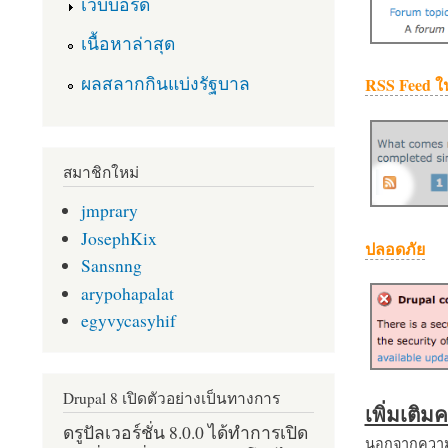
เว็บบอร์ด
เนื้อหาล่าสุด
ผลสลากกินแบ่งรัฐบาล
RSS Feed ใ
สมาชิกใหม่
jmprary
JosephKix
ปลอดภัย
Sansnng
arypohapalat
egyvycasyhif
Drupal 8 เปิดตัวอย่างเป็นทางการ
เพิ่มเติ
ดรูปัลเวอร์ชั่น 8.0.0 ได้ทำการเปิด
นอกจากความส