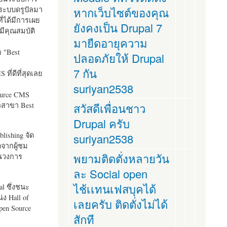
ระบบดรูปัลมา
หากเว็บไซต์ของคุณ
ี่ได้มีการเผย
ยังคงเป็น Drupal 7
มีคุณสมบัติ
มายืดอายุความ
อ "
Best
ปลอดภัยให้ Drupal
7 กัน
ที่ดีที่สุดเลย
suriyan2538
ource CMS
ัลสาขา Best
สวัสดีเพื่อนชาว
Drupal ครับ
lishing จัด
suriyan2538
ตจากผู้ชม
พยามติดตั่งหลายวัน
ในวงการ
ละ Social open
ไช้เเทนเฟสบุคได้
al ซึ่งชนะ
ง Hall of
เลยครับ ติดตั่งไม่ได้
pen Source
สักที