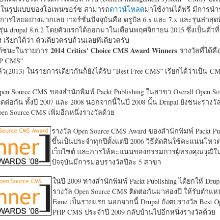
หาในรูปแบบของโอเพนซอร์ซ สามารถ
ดาวน์โหลด
มาใช้งานได้ฟรี มีการนำ
การไทยอย่างมากเลย เวอร์ชั่นปัจจุบันคือ ดรูปัล 6.x และ 7.x และรุ่นล่าสุดท
รุ่น drupal 8.6.2 โดยตัวแรกได้ออกมาในเดือนพฤศจิกายน 2015 ซึ่งเป็นตัวที่
ง เรียกได้ว่า ตัวเดียวครบถ้วนเลยทีเดียวครับ
2014 Critics' Choice CMS Award Winners
้ชนะในรายการ
รางวัลที่ได้คื
HP CMS"
แล้ว(2013) ในรายการเดียวกันก็ยังได้รับ "
Best Free CMS" เรียกได้ว่าเป็น CMS 
en Source CMS ของสำนักพิมพ์ Packt Publishing ในสาขา Overall Open S
ดต่อกัน ทั้งปี 2007 และ 2008 นอกจากนี้ในปี 2008 นั้น Drupal ยังชนะรางว
en Source CMS เพิ่มอีกหนึ่งรางวัลด้วย
รางวัล Open Source CMS Award ของสำนักพิมพ์ Packt Pub
ขึ้นเป็นประจำทุกปีตั้งแต่ปี 2006 วิธีตัดสินใช้คะแนนโหว
เว็บไซต์ และการให้คะแนนของกรรมการผู้ทรงคุณวุฒิ
ปัจจุบันมีการมอบรางวัลปีละ 5 สาขา
ในปี 2009 ทางสำนักพิมพ์ Packt Publishing ได้ยกให้ Drup
รางวัล Open Source CMS ติดต่อกันมาสองปี ให้รับตำแหน่
Fame เป็นรายแรก นอกจากนี้ Drupal ยังตบรางวัล Best O
PHP CMS ประจำปี 2009 กลับบ้านไปอีกหนึ่งรางวัลด้วย