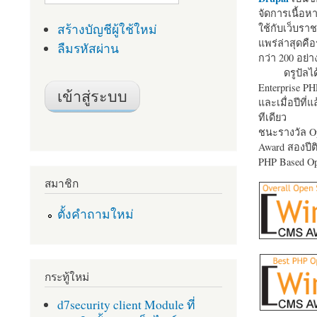
จัดการเนื้อ
สร้างบัญชีผู้ใช้ใหม่
ใช้กับเว็บราช
แพร่ล่าสุดคือ
ลืมรหัสผ่าน
กว่า 200 อย่า
ดรูปัลได
Enterprise P
และเมื่อปีที่
ทีเดียว
ชนะรางวัล Op
Award สองปีติ
PHP Based Op
สมาชิก
ตั้งคำถามใหม่
กระทู้ใหม่
d7security client Module ที่