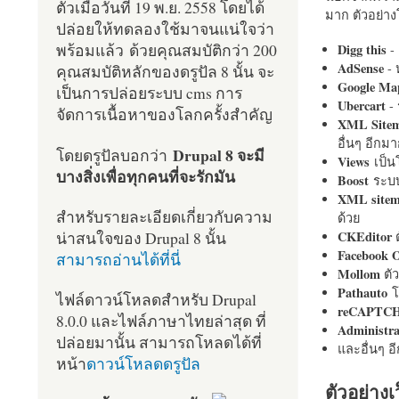
ตัวเมื่อวันที่ 19 พ.ย. 2558 โดยได้
มาก ตัวอย่างโ
ปล่อยให้ทดลองใช้มาจนแน่ใจว่า
พร้อมแล้ว ด้วยคุณสมบัติกว่า 200
Digg this
- 
AdSense
- 
คุณสมบัติหลักของดรูปัล 8 นั้น จะ
Google Ma
เป็นการปล่อยระบบ cms การ
Ubercart
- 
จัดการเนื้อหาของโลกครั้งสำคัญ
XML Site
อื่นๆ อีก
Drupal 8 จะมี
โดยดรูปัลบอกว่า
Views
เป็
บางสิ่งเพื่อทุกคนที่จะรักมัน
Boost
ระบบ
XML site
สำหรับรายละเอียดเกี่ยวกับความ
ด้วย
น่าสนใจของ Drupal 8 นั้น
CKEditor
ต
Facebook 
สามารถอ่านได้ที่นี่
Mollom
ตั
Pathauto
โ
ไฟล์ดาวน์โหลดสำหรับ Drupal
reCAPTC
8.0.0 และไฟล์ภาษาไทยล่าสุด ที่
Administr
ปล่อยมานั้น สามารถโหลดได้ที่
และอื่นๆ 
หน้า
ดาวน์โหลดดรูปัล
ตัวอย่างเ