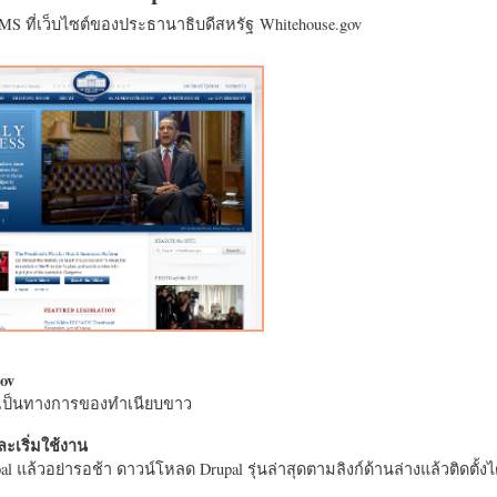
CMS ที่เว็บไซต์ของประธานาธิบดีสหรัฐ Whitehouse.gov
ov
างเป็นทางการของทำเนียบขาว
ะเริ่มใช้งาน
l แล้วอย่ารอช้า ดาวน์โหลด Drupal รุ่นล่าสุดตามลิงก์ด้านล่างแล้วติดตั้งได