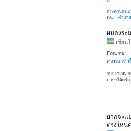
นี่
กระดานสนท
FAQ - คำถามท
ผมลงระบบ
เขียน
Forums:
สนทนาทั่ว
ผมลงระบบ จอง
ภาษาได้ครับ
about ผมลงร
ยากจะเเยก
ตรงใหนค