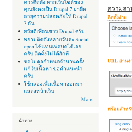
ควรติดตั้ง หากเว็บไซต์ของ
ความสามา
คุณยังคงเป็น Drupal 7 มายืด
อายุความปลอดภัยให้ Drupal
ติดตั้งง่าย
7 กัน
สวัสดีเพื่อนชาว Drupal ครับ
พยามติดตั่งหลายวันละ Social
open ไช้เเทนเฟสบุคได้เลย
ครับ ติดตั่งไม่ได้สักที
URL อ่านง่
ขอโมดูลกำหนดจำนวนครั้ง
เเก้ใขเนื้อหา ขอคำเเนะนำ
ครับ
ใช้กล่องเพื่มเนื้อหาออกมา
แสดงหน้าเว็บ
More
พร้อมสำหรั
นำทาง