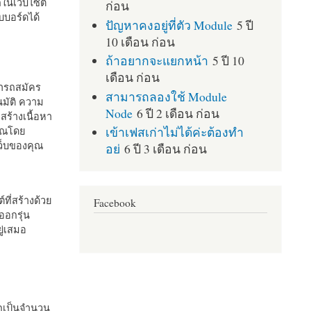
กในเว็บไซต์
ก่อน
บอร์ดได้
ปัญหาคงอยู่ที่ตัว Module
5 ปี
10 เดือน ก่อน
ถ้าอยากจะแยกหน้า
5 ปี 10
เดือน ก่อน
มารถสมัคร
สามารถลองใช้ Module
มัติ ความ
Node
6 ปี 2 เดือน ก่อน
สร้างเนื้อหา
เข้าเฟสเก่าไม่ได้ค่ะต้องทำ
คุณโดย
เว็บของคุณ
อย่
6 ปี 3 เดือน ก่อน
ที่สร้างด้วย
Facebook
ออกรุ่น
ู่เสมอ
กเป็นจำนวน