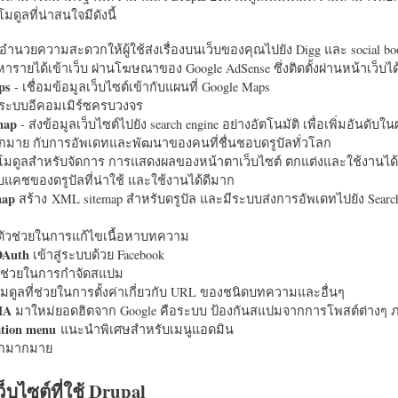
มดูลที่น่าสนใจมีดังนี้
อำนวยความสะดวกให้ผู้ใช้ส่งเรื่องบนเว็บของคุณไปยัง Digg และ social bo
หารายได้เข้าเว็บ ผ่านโฆษณาของ Google AdSense ซึ่งติดตั้งผ่านหน้าเว็บ
ps
- เชื่อมข้อมูลเว็บไซต์เข้ากับแผนที่ Google Maps
ระบบอีคอมเมิร์ซครบวงจร
map
- ส่งข้อมูลเว็บไซต์ไปยัง search engine อย่างอัตโนมัติ เพื่อเพิ่มอันดั
มากมาย กับการอัพเดทและพัฒนาของคนที่ชื่นชอบดรูปัลทั่วโลก
นโมดูลสำหรับจัดการ การแสดงผลของหน้าตาเว็บไซต์ ตกแต่งและใช้งานได้
แคชของดรูปัลที่น่าใช้ และใช้งานได้ดีมาก
map
สร้าง XML sitemap สำหรับดรูปัล และมีระบบส่งการอัพเดทไปยัง Search
ัวช่วยในการแก้ไขเนื้อหาบทความ
OAuth
เข้าสู่ระบบด้วย Facebook
วช่วยในการกำจัดสแปม
มดูลที่ช่วยในการตั้งค่าเกี่ยวกับ URL ของชนิดบทความและอื่นๆ
HA
มาใหม่ยอดฮิตจาก Google คือระบบ ป้องกันสแปมจากการโพสต์ต่างๆ ภ
ation menu
แนะนำพิเศษสำหรับเมนูแอดมิน
อีกมากมาย
ว็บไซต์ที่ใช้ Drupal