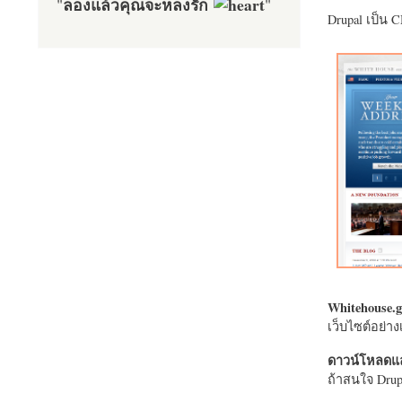
ลองแล้วคุณจะหลงรัก
"
"
Drupal เป็น 
Whitehouse.g
เว็บไซต์อย่
ดาวน์โหลดแล
ถ้าสนใจ Drupa