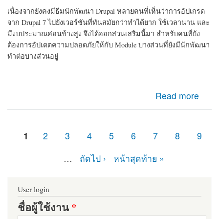
เนื่องจากยังคงมีธีมนักพัฒนา Drupal หลายคนที่เห็นว่าการอัปเกรด
จาก Drupal 7 ไปยังเวอร์ชันที่ทันสมัยกว่าทำได้ยาก ใช้เวลานาน และ
มีงบประมาณค่อนข้างสูง จึงได้ออกส่วนเสริมนี้มา สำหรับคนที่ยัง
ต้องการอัปเดตความปลอดภัยให้กับ Module บางส่วนที่ยังมีนักพัฒนา
ทำต่อบางส่วนอยู่
about d7security client Module ที่ควรติดตั้ง หากเว็บไซต์
Read more
ของคุณยังคงเป็น Drupal 7 มายืดอายุความปลอดภัยให้
Drupal 7 กัน
1
2
3
4
5
6
7
8
9
หน้า
…
ถัดไป ›
หน้าสุดท้าย »
User login
ชื่อผู้ใช้งาน
*