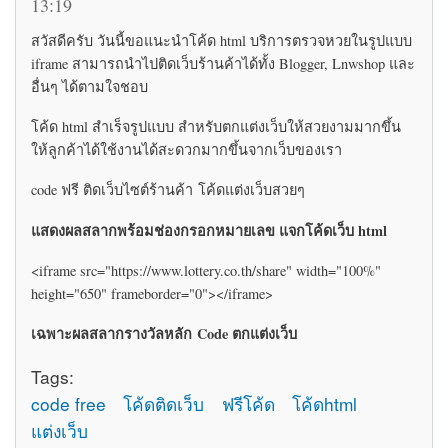
13:19
สวัสดีครับ วันนี้ขอแนะนำโค้ด html บริการตรวจหวยในรูปแบบ
iframe สามารถนำไปติดเว็บร้านค้าได้ทั้ง Blogger, Lnwshop และ
อื่นๆ ได้ตามใจชอบ
โค้ด html สำเร็จรูปแบบ สำหรับตกแต่งเว็บให้สวยงามมากขึ้น
ให้ลูกค้าได้ใช้งานได้สะดวกมากขึ้นจากเว็บของเรา
code ฟรี ติดเว็บไซต์ร้านค้า โค้ดแต่งเว็บสวยๆ
แสดงผลสลากพร้อมช่องกรอกหมายเลข แจกโค้ดเว็บ html
<iframe src="https://www.lottery.co.th/share" width="100%"
height="650" frameborder="0"></iframe>
เฉพาะผลสลากรางวัลหลัก Code ตกแต่งเว็บ
Tags:
code free
โค้ดติดเว็บ
ฟรีโค้ด
โค้ดhtml
แต่งเว็บ