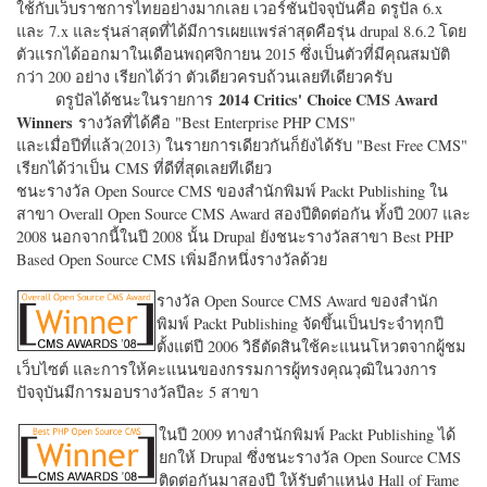
ใช้กับเว็บราชการไทยอย่างมากเลย เวอร์ชั่นปัจจุบันคือ ดรูปัล 6.x
และ 7.x และรุ่นล่าสุดที่ได้มีการเผยแพร่ล่าสุดคือรุ่น drupal 8.6.2 โดย
ตัวแรกได้ออกมาในเดือนพฤศจิกายน 2015 ซึ่งเป็นตัวที่มีคุณสมบัติ
กว่า 200 อย่าง เรียกได้ว่า ตัวเดียวครบถ้วนเลยทีเดียวครับ
2014 Critics' Choice CMS Award
ดรูปัลได้ชนะในรายการ
Winners
รางวัลที่ได้คือ "
Best Enterprise PHP CMS"
และเมื่อปีที่แล้ว(2013) ในรายการเดียวกันก็ยังได้รับ "
Best Free CMS"
เรียกได้ว่าเป็น CMS ที่ดีที่สุดเลยทีเดียว
ชนะรางวัล Open Source CMS ของสำนักพิมพ์ Packt Publishing ใน
สาขา Overall Open Source CMS Award สองปีติดต่อกัน ทั้งปี 2007 และ
2008 นอกจากนี้ในปี 2008 นั้น Drupal ยังชนะรางวัลสาขา Best PHP
Based Open Source CMS เพิ่มอีกหนึ่งรางวัลด้วย
รางวัล Open Source CMS Award ของสำนัก
พิมพ์ Packt Publishing จัดขึ้นเป็นประจำทุกปี
ตั้งแต่ปี 2006 วิธีตัดสินใช้คะแนนโหวตจากผู้ชม
เว็บไซต์ และการให้คะแนนของกรรมการผู้ทรงคุณวุฒิในวงการ
ปัจจุบันมีการมอบรางวัลปีละ 5 สาขา
ในปี 2009 ทางสำนักพิมพ์ Packt Publishing ได้
ยกให้ Drupal ซึ่งชนะรางวัล Open Source CMS
ติดต่อกันมาสองปี ให้รับตำแหน่ง Hall of Fame