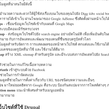
มดูลที่น่าสนใจมีดังนี้
อำนวยความสะดวกให้ผู้ใช้ส่งเรื่องบนเว็บของคุณไปยัง Digg และ social bo
หารายได้เข้าเว็บ ผ่านโฆษณาของ Google AdSense ซึ่งติดตั้งผ่านหน้าเว็บ
ps
- เชื่อมข้อมูลเว็บไซต์เข้ากับแผนที่ Google Maps
ระบบอีคอมเมิร์ซครบวงจร
map
- ส่งข้อมูลเว็บไซต์ไปยัง search engine อย่างอัตโนมัติ เพื่อเพิ่มอันดั
มากมาย กับการอัพเดทและพัฒนาของคนที่ชื่นชอบดรูปัลทั่วโลก
นโมดูลสำหรับจัดการ การแสดงผลของหน้าตาเว็บไซต์ ตกแต่งและใช้งานได้
แคชของดรูปัลที่น่าใช้ และใช้งานได้ดีมาก
map
สร้าง XML sitemap สำหรับดรูปัล และมีระบบส่งการอัพเดทไปยัง Search
ัวช่วยในการแก้ไขเนื้อหาบทความ
OAuth
เข้าสู่ระบบด้วย Facebook
วช่วยในการกำจัดสแปม
มดูลที่ช่วยในการตั้งค่าเกี่ยวกับ URL ของชนิดบทความและอื่นๆ
HA
มาใหม่ยอดฮิตจาก Google คือระบบ ป้องกันสแปมจากการโพสต์ต่างๆ ภ
ation menu
แนะนำพิเศษสำหรับเมนูแอดมิน
อีกมากมาย
ว็บไซต์ที่ใช้ Drupal