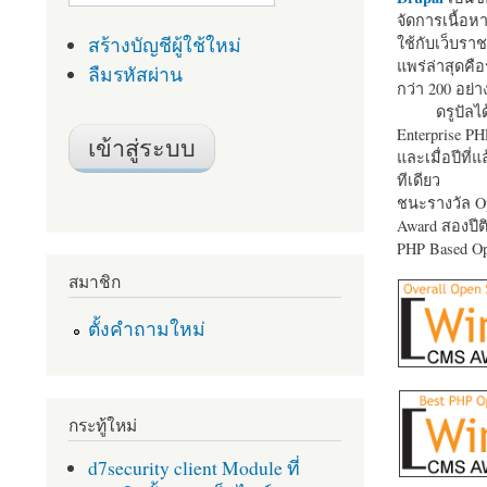
จัดการเนื้อ
สร้างบัญชีผู้ใช้ใหม่
ใช้กับเว็บราช
แพร่ล่าสุดคือ
ลืมรหัสผ่าน
กว่า 200 อย่า
ดรูปัลได
Enterprise P
และเมื่อปีที่
ทีเดียว
ชนะรางวัล Op
Award สองปีติ
PHP Based Op
สมาชิก
ตั้งคำถามใหม่
กระทู้ใหม่
d7security client Module ที่