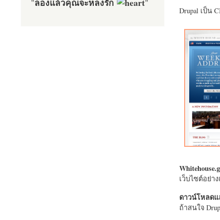
ลองแล้วคุณจะหลงรัก
"
"
Drupal เป็น 
Whitehouse.g
เว็บไซต์อย่
ดาวน์โหลดแล
ถ้าสนใจ Drupa