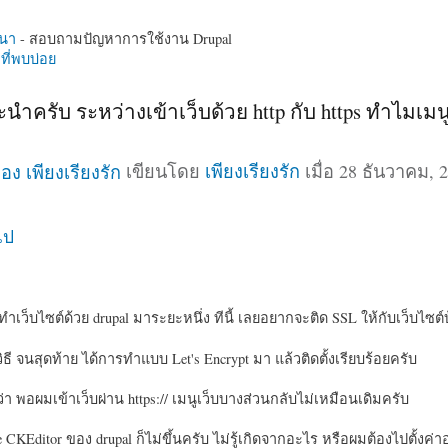
นา
- สอบถามปัญหาการใช้งาน Drupal
ี่พบบ่อย
ำครับ ระหว่างเข้าเว็บด้วย http กับ https ทำไมเมนู
เขียนโดย
เพียงเรียงรัก
เมื่อ 28 ธันวาคม, 2
ไป
เว็บไซต์ด้วย drupal มาระยะหนึ่ง ทีนี้ เลยอยากจะติด SSL ให้กับเว็บไซต์
ี จนสุดท้าย ได้การทำแบบ Let's Encrypt มา แล้วติดตั้งเรียบร้อยครับ
ี่ว่า พอผมเข้าเว็บผ่าน https:// เมนูเว็บบางส่วนกลับไม่เหมือนเดิมครับ
 CKEditor ของ drupal ก็ไม่ขึ้นครับ ไม่รู้เกิดจากอะไร หรือผมต้องไปตั้งค่า