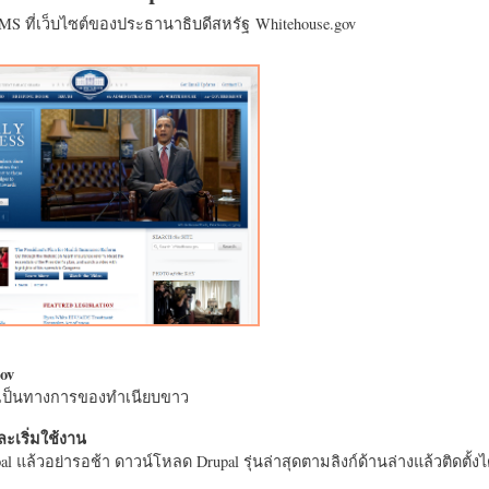
CMS ที่เว็บไซต์ของประธานาธิบดีสหรัฐ Whitehouse.gov
ov
างเป็นทางการของทำเนียบขาว
ะเริ่มใช้งาน
l แล้วอย่ารอช้า ดาวน์โหลด Drupal รุ่นล่าสุดตามลิงก์ด้านล่างแล้วติดตั้งได