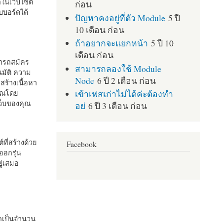
กในเว็บไซต์
ก่อน
บอร์ดได้
ปัญหาคงอยู่ที่ตัว Module
5 ปี
10 เดือน ก่อน
ถ้าอยากจะแยกหน้า
5 ปี 10
เดือน ก่อน
มารถสมัคร
สามารถลองใช้ Module
มัติ ความ
Node
6 ปี 2 เดือน ก่อน
สร้างเนื้อหา
เข้าเฟสเก่าไม่ได้ค่ะต้องทำ
คุณโดย
เว็บของคุณ
อย่
6 ปี 3 เดือน ก่อน
ที่สร้างด้วย
Facebook
ออกรุ่น
ู่เสมอ
กเป็นจำนวน