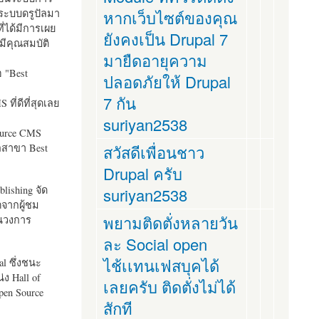
ระบบดรูปัลมา
หากเว็บไซต์ของคุณ
ี่ได้มีการเผย
ยังคงเป็น Drupal 7
มีคุณสมบัติ
มายืดอายุความ
อ "
Best
ปลอดภัยให้ Drupal
7 กัน
ที่ดีที่สุดเลย
suriyan2538
ource CMS
ัลสาขา Best
สวัสดีเพื่อนชาว
Drupal ครับ
lishing จัด
suriyan2538
ตจากผู้ชม
พยามติดตั่งหลายวัน
ในวงการ
ละ Social open
ไช้เเทนเฟสบุคได้
al ซึ่งชนะ
ง Hall of
เลยครับ ติดตั่งไม่ได้
pen Source
สักที