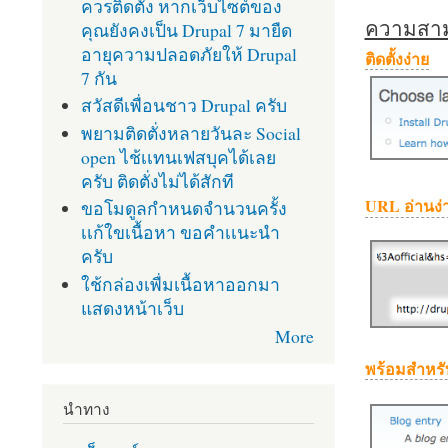
ควรติดตั้ง หากเว็บไซต์ของ
ความสามา
คุณยังคงเป็น Drupal 7 มายืด
อายุความปลอดภัยให้ Drupal
ติดตั้งง่าย
7 กัน
สวัสดีเพื่อนชาว Drupal ครับ
พยามติดตั่งหลายวันละ Social
open ไช้เเทนเฟสบุคได้เลย
ครับ ติดตั่งไม่ได้สักที
URL อ่านง่
ขอโมดูลกำหนดจำนวนครั้ง
เเก้ใขเนื้อหา ขอคำเเนะนำ
ครับ
ใช้กล่องเพื่มเนื้อหาออกมา
แสดงหน้าเว็บ
More
พร้อมสำหรั
นำทาง