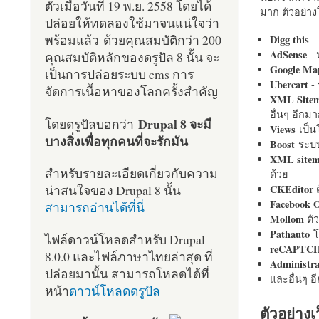
ตัวเมื่อวันที่ 19 พ.ย. 2558 โดยได้
มาก ตัวอย่างโ
ปล่อยให้ทดลองใช้มาจนแน่ใจว่า
พร้อมแล้ว ด้วยคุณสมบัติกว่า 200
Digg this
- 
AdSense
- 
คุณสมบัติหลักของดรูปัล 8 นั้น จะ
Google Ma
เป็นการปล่อยระบบ cms การ
Ubercart
- 
จัดการเนื้อหาของโลกครั้งสำคัญ
XML Site
อื่นๆ อีก
Drupal 8 จะมี
โดยดรูปัลบอกว่า
Views
เป็
บางสิ่งเพื่อทุกคนที่จะรักมัน
Boost
ระบบ
XML site
สำหรับรายละเอียดเกี่ยวกับความ
ด้วย
น่าสนใจของ Drupal 8 นั้น
CKEditor
ต
Facebook 
สามารถอ่านได้ที่นี่
Mollom
ตั
Pathauto
โ
ไฟล์ดาวน์โหลดสำหรับ Drupal
reCAPTC
8.0.0 และไฟล์ภาษาไทยล่าสุด ที่
Administr
ปล่อยมานั้น สามารถโหลดได้ที่
และอื่นๆ 
หน้า
ดาวน์โหลดดรูปัล
ตัวอย่างเ