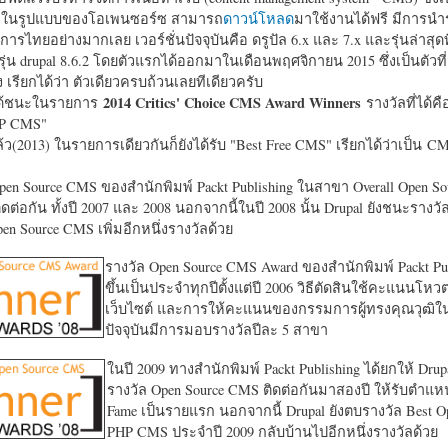
หาในรูปแบบของโอเพนซอร์ซ สามารถ
ดาวน์โหลด
มาใช้งานได้ฟรี มีการนำ
การไทยอย่างมากเลย เวอร์ชั่นปัจจุบันคือ ดรูปัล 6.x และ 7.x และรุ่นล่าสุดท
รุ่น drupal 8.6.2 โดยตัวแรกได้ออกมาในเดือนพฤศจิกายน 2015 ซึ่งเป็นตัวที่
ง เรียกได้ว่า ตัวเดียวครบถ้วนเลยทีเดียวครับ
2014 Critics' Choice CMS Award Winners
้ชนะในรายการ
รางวัลที่ได้คื
HP CMS"
แล้ว(2013) ในรายการเดียวกันก็ยังได้รับ "
Best Free CMS" เรียกได้ว่าเป็น CMS 
en Source CMS ของสำนักพิมพ์ Packt Publishing ในสาขา Overall Open S
ดต่อกัน ทั้งปี 2007 และ 2008 นอกจากนี้ในปี 2008 นั้น Drupal ยังชนะรางว
en Source CMS เพิ่มอีกหนึ่งรางวัลด้วย
รางวัล Open Source CMS Award ของสำนักพิมพ์ Packt Pub
ขึ้นเป็นประจำทุกปีตั้งแต่ปี 2006 วิธีตัดสินใช้คะแนนโหว
เว็บไซต์ และการให้คะแนนของกรรมการผู้ทรงคุณวุฒิ
ปัจจุบันมีการมอบรางวัลปีละ 5 สาขา
ในปี 2009 ทางสำนักพิมพ์ Packt Publishing ได้ยกให้ Drup
รางวัล Open Source CMS ติดต่อกันมาสองปี ให้รับตำแหน่
Fame เป็นรายแรก นอกจากนี้ Drupal ยังตบรางวัล Best O
PHP CMS ประจำปี 2009 กลับบ้านไปอีกหนึ่งรางวัลด้วย