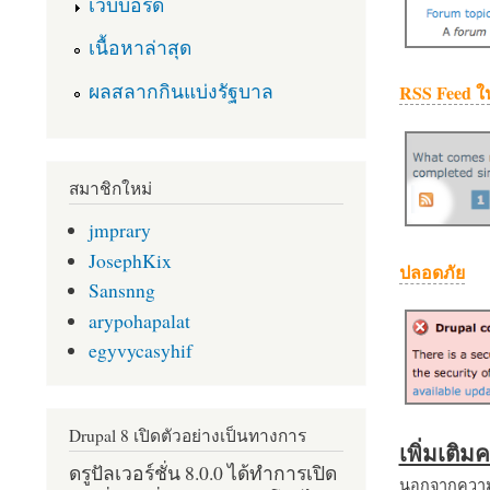
เว็บบอร์ด
เนื้อหาล่าสุด
ผลสลากกินแบ่งรัฐบาล
RSS Feed ใ
สมาชิกใหม่
jmprary
JosephKix
ปลอดภัย
Sansnng
arypohapalat
egyvycasyhif
Drupal 8 เปิดตัวอย่างเป็นทางการ
เพิ่มเติ
ดรูปัลเวอร์ชั่น 8.0.0 ได้ทำการเปิด
นอกจากความส