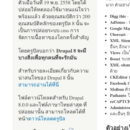
ตัวเมื่อวันที่ 19 พ.ย. 2558 โดยได้
มาก ตัวอย่างโ
ปล่อยให้ทดลองใช้มาจนแน่ใจว่า
พร้อมแล้ว ด้วยคุณสมบัติกว่า 200
Digg this
- 
AdSense
- 
คุณสมบัติหลักของดรูปัล 8 นั้น จะ
Google Ma
เป็นการปล่อยระบบ cms การ
Ubercart
- 
จัดการเนื้อหาของโลกครั้งสำคัญ
XML Site
อื่นๆ อีก
Drupal 8 จะมี
โดยดรูปัลบอกว่า
Views
เป็
บางสิ่งเพื่อทุกคนที่จะรักมัน
Boost
ระบบ
XML site
สำหรับรายละเอียดเกี่ยวกับความ
ด้วย
น่าสนใจของ Drupal 8 นั้น
CKEditor
ต
Facebook 
สามารถอ่านได้ที่นี่
Mollom
ตั
Pathauto
โ
ไฟล์ดาวน์โหลดสำหรับ Drupal
reCAPTC
8.0.0 และไฟล์ภาษาไทยล่าสุด ที่
Administr
ปล่อยมานั้น สามารถโหลดได้ที่
และอื่นๆ 
หน้า
ดาวน์โหลดดรูปัล
ตัวอย่างเ