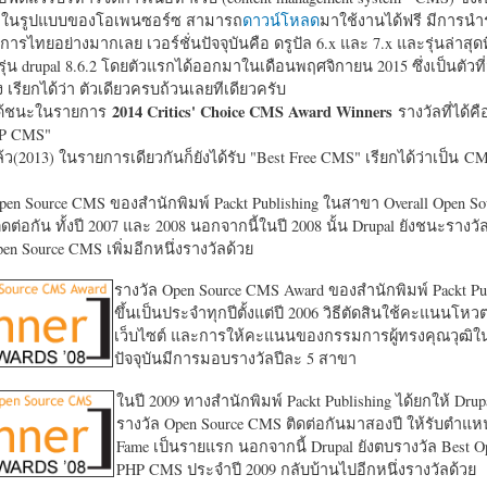
หาในรูปแบบของโอเพนซอร์ซ สามารถ
ดาวน์โหลด
มาใช้งานได้ฟรี มีการนำ
การไทยอย่างมากเลย เวอร์ชั่นปัจจุบันคือ ดรูปัล 6.x และ 7.x และรุ่นล่าสุดท
รุ่น drupal 8.6.2 โดยตัวแรกได้ออกมาในเดือนพฤศจิกายน 2015 ซึ่งเป็นตัวที่
ง เรียกได้ว่า ตัวเดียวครบถ้วนเลยทีเดียวครับ
2014 Critics' Choice CMS Award Winners
้ชนะในรายการ
รางวัลที่ได้คื
HP CMS"
แล้ว(2013) ในรายการเดียวกันก็ยังได้รับ "
Best Free CMS" เรียกได้ว่าเป็น CMS 
en Source CMS ของสำนักพิมพ์ Packt Publishing ในสาขา Overall Open S
ดต่อกัน ทั้งปี 2007 และ 2008 นอกจากนี้ในปี 2008 นั้น Drupal ยังชนะรางว
en Source CMS เพิ่มอีกหนึ่งรางวัลด้วย
รางวัล Open Source CMS Award ของสำนักพิมพ์ Packt Pub
ขึ้นเป็นประจำทุกปีตั้งแต่ปี 2006 วิธีตัดสินใช้คะแนนโหว
เว็บไซต์ และการให้คะแนนของกรรมการผู้ทรงคุณวุฒิ
ปัจจุบันมีการมอบรางวัลปีละ 5 สาขา
ในปี 2009 ทางสำนักพิมพ์ Packt Publishing ได้ยกให้ Drup
รางวัล Open Source CMS ติดต่อกันมาสองปี ให้รับตำแหน่
Fame เป็นรายแรก นอกจากนี้ Drupal ยังตบรางวัล Best O
PHP CMS ประจำปี 2009 กลับบ้านไปอีกหนึ่งรางวัลด้วย