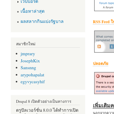
เว็บบอร์ด
เนื้อหาล่าสุด
ผลสลากกินแบ่งรัฐบาล
RSS Feed ใ
สมาชิกใหม่
jmprary
JosephKix
ปลอดภัย
Sansnng
arypohapalat
egyvycasyhif
Drupal 8 เปิดตัวอย่างเป็นทางการ
เพิ่มเติ
ดรูปัลเวอร์ชั่น 8.0.0 ได้ทำการเปิด
นอกจากความส