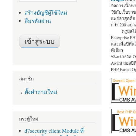
จัดการเนื้อ
สร้างบัญชีผู้ใช้ใหม่
ใช้กับเว็บราช
แพร่ล่าสุดคือ
ลืมรหัสผ่าน
กว่า 200 อย่า
ดรูปัลได
Enterprise P
และเมื่อปีที่
ทีเดียว
ชนะรางวัล Op
Award สองปีติ
PHP Based Op
สมาชิก
ตั้งคำถามใหม่
กระทู้ใหม่
d7security client Module ที่