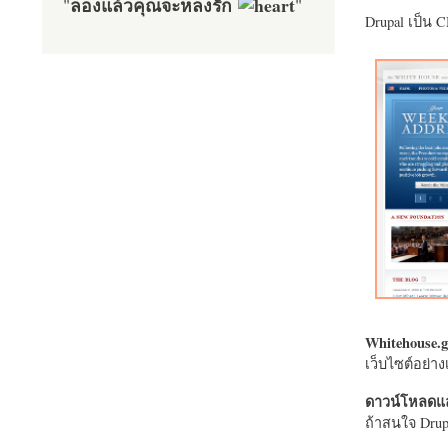
ลองแล้วคุณจะหลงรัก
"
"
Drupal เป็น 
Whitehouse.g
เว็บไซต์อย่
ดาวน์โหลดแล
ถ้าสนใจ Drupa