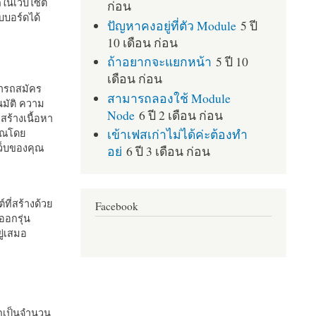
กในเว็บไซต์
ก่อน
บอร์ดได้
ปัญหาคงอยู่ที่ตัว Module
5 ปี
10 เดือน ก่อน
ถ้าอยากจะแยกหน้า
5 ปี 10
เดือน ก่อน
มารถสมัคร
สามารถลองใช้ Module
มัติ ความ
Node
6 ปี 2 เดือน ก่อน
สร้างเนื้อหา
เข้าเฟสเก่าไม่ได้ค่ะต้องทำ
คุณโดย
เว็บของคุณ
อย่
6 ปี 3 เดือน ก่อน
ที่สร้างด้วย
Facebook
ออกรุ่น
ู่เสมอ
กเป็นจำนวน