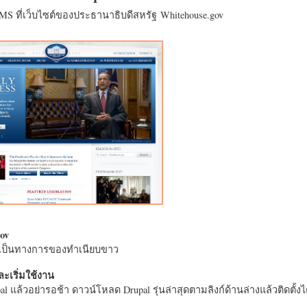
CMS ที่เว็บไซต์ของประธานาธิบดีสหรัฐ Whitehouse.gov
ov
างเป็นทางการของทำเนียบขาว
ะเริ่มใช้งาน
l แล้วอย่ารอช้า ดาวน์โหลด Drupal รุ่นล่าสุดตามลิงก์ด้านล่างแล้วติดตั้งได