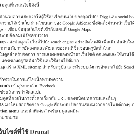
มดูลที่น่าสนใจมีดังนี้
อำนวยความสะดวกให้ผู้ใช้ส่งเรื่องบนเว็บของคุณไปยัง Digg และ social bo
หารายได้เข้าเว็บ ผ่านโฆษณาของ Google AdSense ซึ่งติดตั้งผ่านหน้าเว็บ
ps
- เชื่อมข้อมูลเว็บไซต์เข้ากับแผนที่ Google Maps
ระบบอีคอมเมิร์ซครบวงจร
map
- ส่งข้อมูลเว็บไซต์ไปยัง search engine อย่างอัตโนมัติ เพื่อเพิ่มอันดั
มากมาย กับการอัพเดทและพัฒนาของคนที่ชื่นชอบดรูปัลทั่วโลก
นโมดูลสำหรับจัดการ การแสดงผลของหน้าตาเว็บไซต์ ตกแต่งและใช้งานได้
แคชของดรูปัลที่น่าใช้ และใช้งานได้ดีมาก
map
สร้าง XML sitemap สำหรับดรูปัล และมีระบบส่งการอัพเดทไปยัง Search
ัวช่วยในการแก้ไขเนื้อหาบทความ
OAuth
เข้าสู่ระบบด้วย Facebook
วช่วยในการกำจัดสแปม
มดูลที่ช่วยในการตั้งค่าเกี่ยวกับ URL ของชนิดบทความและอื่นๆ
HA
มาใหม่ยอดฮิตจาก Google คือระบบ ป้องกันสแปมจากการโพสต์ต่างๆ ภ
ation menu
แนะนำพิเศษสำหรับเมนูแอดมิน
อีกมากมาย
ว็บไซต์ที่ใช้ Drupal