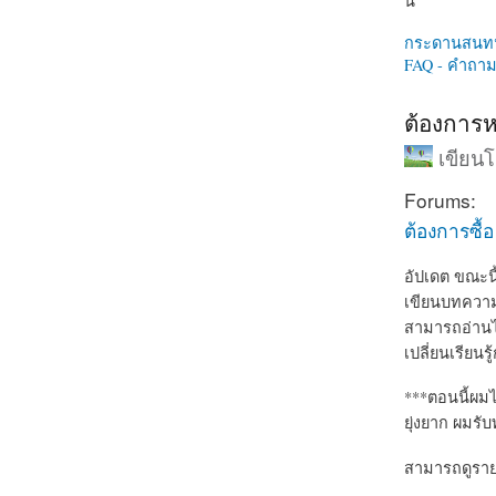
นี่
กระดานสนท
FAQ - คำถามท
ต้องการห
เขียน
Forums:
ต้องการซื้
อัปเดต ขณะนี
เขียนบทความเ
สามารถอ่านไ
เปลี่ยนเรียน
***ตอนนี้ผมไ
ยุ่งยาก ผมรั
สามารถดูรายละ