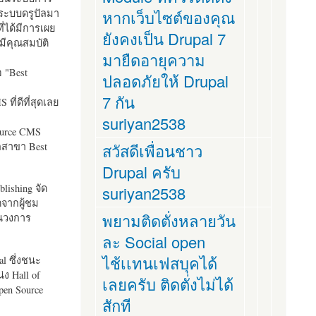
ระบบดรูปัลมา
หากเว็บไซต์ของคุณ
ี่ได้มีการเผย
ยังคงเป็น Drupal 7
มีคุณสมบัติ
มายืดอายุความ
อ "
Best
ปลอดภัยให้ Drupal
7 กัน
ที่ดีที่สุดเลย
suriyan2538
ource CMS
ัลสาขา Best
สวัสดีเพื่อนชาว
Drupal ครับ
lishing จัด
suriyan2538
ตจากผู้ชม
พยามติดตั่งหลายวัน
ในวงการ
ละ Social open
ไช้เเทนเฟสบุคได้
al ซึ่งชนะ
ง Hall of
เลยครับ ติดตั่งไม่ได้
pen Source
สักที