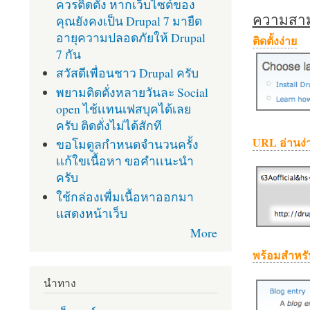
ควรติดตั้ง หากเว็บไซต์ของ
ความสามา
คุณยังคงเป็น Drupal 7 มายืด
อายุความปลอดภัยให้ Drupal
ติดตั้งง่าย
7 กัน
สวัสดีเพื่อนชาว Drupal ครับ
พยามติดตั่งหลายวันละ Social
open ไช้เเทนเฟสบุคได้เลย
ครับ ติดตั่งไม่ได้สักที
URL อ่านง่
ขอโมดูลกำหนดจำนวนครั้ง
เเก้ใขเนื้อหา ขอคำเเนะนำ
ครับ
ใช้กล่องเพื่มเนื้อหาออกมา
แสดงหน้าเว็บ
More
พร้อมสำหรั
นำทาง