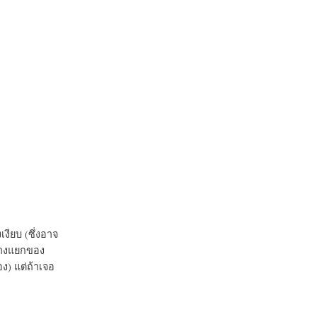
งียบ (ซึ่งอาจ
ร่างแยกของ
อง) แต่ถ้าเจอ