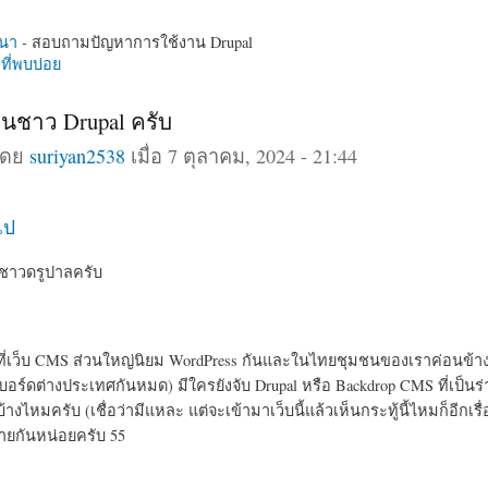
นา
- สอบถามปัญหาการใช้งาน Drupal
ี่พบบ่อย
่อนชาว Drupal ครับ
โดย
suriyan2538
เมื่อ 7 ตุลาคม, 2024 - 21:44
ไป
ๆ ชาวดรูปาลครับ
 ที่เว็บ CMS ส่วนใหญ่นิยม WordPress กันและในไทยชุมชนของเราค่อนข้างเ
บอร์ดต่างประเทศกันหมด) มีใครยังจับ Drupal หรือ Backdrop CMS ที่เป็น
บ้างไหมครับ (เชื่อว่ามีแหละ แต่จะเข้ามาเว็บนี้แล้วเห็นกระทู้นี้ไหมก็อีกเรื่
ายกันหน่อยครับ 55