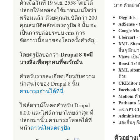
ตัวเมื่อวันที่ 19 พ.ย. 2558 โดยได้
มาก ตัวอย่างโ
ปล่อยให้ทดลองใช้มาจนแน่ใจว่า
พร้อมแล้ว ด้วยคุณสมบัติกว่า 200
Digg this
- 
AdSense
- 
คุณสมบัติหลักของดรูปัล 8 นั้น จะ
Google Ma
เป็นการปล่อยระบบ cms การ
Ubercart
- 
จัดการเนื้อหาของโลกครั้งสำคัญ
XML Site
อื่นๆ อีก
Drupal 8 จะมี
โดยดรูปัลบอกว่า
Views
เป็
บางสิ่งเพื่อทุกคนที่จะรักมัน
Boost
ระบบ
XML site
สำหรับรายละเอียดเกี่ยวกับความ
ด้วย
น่าสนใจของ Drupal 8 นั้น
CKEditor
ต
Facebook 
สามารถอ่านได้ที่นี่
Mollom
ตั
Pathauto
โ
ไฟล์ดาวน์โหลดสำหรับ Drupal
reCAPTC
8.0.0 และไฟล์ภาษาไทยล่าสุด ที่
Administr
ปล่อยมานั้น สามารถโหลดได้ที่
และอื่นๆ 
หน้า
ดาวน์โหลดดรูปัล
ตัวอย่างเ