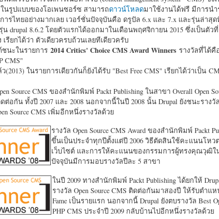
หาในรูปแบบของโอเพนซอร์ซ สามารถ
ดาวน์โหลด
มาใช้งานได้ฟรี มีการนำ
การไทยอย่างมากเลย เวอร์ชั่นปัจจุบันคือ ดรูปัล 6.x และ 7.x และรุ่นล่าสุดท
รุ่น drupal 8.6.2 โดยตัวแรกได้ออกมาในเดือนพฤศจิกายน 2015 ซึ่งเป็นตัวที่
ง เรียกได้ว่า ตัวเดียวครบถ้วนเลยทีเดียวครับ
2014 Critics' Choice CMS Award Winners
้ชนะในรายการ
รางวัลที่ได้คื
HP CMS"
แล้ว(2013) ในรายการเดียวกันก็ยังได้รับ "
Best Free CMS" เรียกได้ว่าเป็น CMS 
en Source CMS ของสำนักพิมพ์ Packt Publishing ในสาขา Overall Open S
ดต่อกัน ทั้งปี 2007 และ 2008 นอกจากนี้ในปี 2008 นั้น Drupal ยังชนะรางว
en Source CMS เพิ่มอีกหนึ่งรางวัลด้วย
รางวัล Open Source CMS Award ของสำนักพิมพ์ Packt Pub
ขึ้นเป็นประจำทุกปีตั้งแต่ปี 2006 วิธีตัดสินใช้คะแนนโหว
เว็บไซต์ และการให้คะแนนของกรรมการผู้ทรงคุณวุฒิ
ปัจจุบันมีการมอบรางวัลปีละ 5 สาขา
ในปี 2009 ทางสำนักพิมพ์ Packt Publishing ได้ยกให้ Drup
รางวัล Open Source CMS ติดต่อกันมาสองปี ให้รับตำแหน่
Fame เป็นรายแรก นอกจากนี้ Drupal ยังตบรางวัล Best O
PHP CMS ประจำปี 2009 กลับบ้านไปอีกหนึ่งรางวัลด้วย