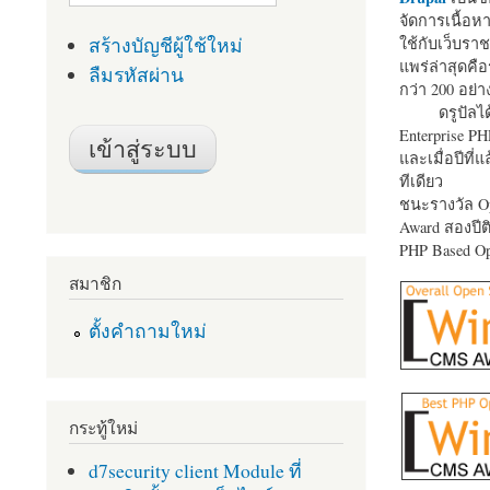
จัดการเนื้อ
สร้างบัญชีผู้ใช้ใหม่
ใช้กับเว็บราช
แพร่ล่าสุดคือ
ลืมรหัสผ่าน
กว่า 200 อย่า
ดรูปัลได
Enterprise P
และเมื่อปีที่
ทีเดียว
ชนะรางวัล Op
Award สองปีติ
PHP Based Op
สมาชิก
ตั้งคำถามใหม่
กระทู้ใหม่
d7security client Module ที่