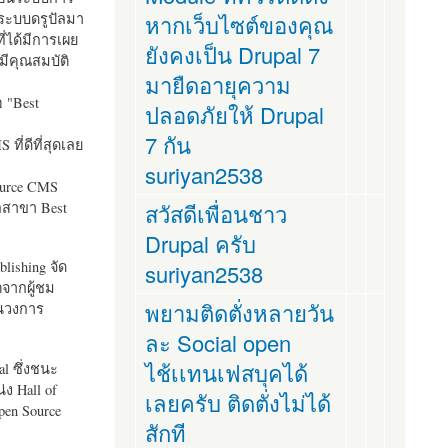
ระบบดรูปัลมา
หากเว็บไซต์ของคุณ
ี่ได้มีการเผย
ยังคงเป็น Drupal 7
มีคุณสมบัติ
มายืดอายุความ
อ "
Best
ปลอดภัยให้ Drupal
7 กัน
ที่ดีที่สุดเลย
suriyan2538
ource CMS
ัลสาขา Best
สวัสดีเพื่อนชาว
Drupal ครับ
lishing จัด
suriyan2538
ตจากผู้ชม
พยามติดตั่งหลายวัน
ในวงการ
ละ Social open
ไช้เเทนเฟสบุคได้
al ซึ่งชนะ
ง Hall of
เลยครับ ติดตั่งไม่ได้
pen Source
สักที