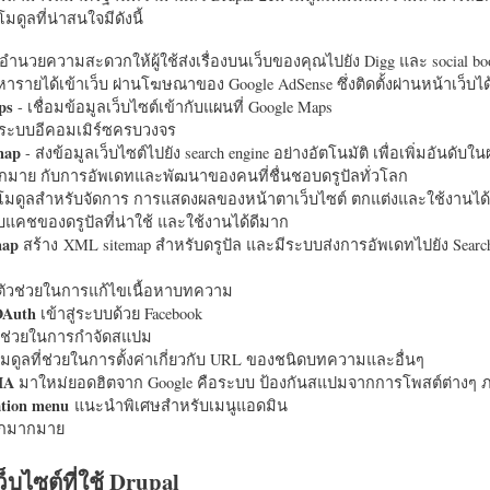
มดูลที่น่าสนใจมีดังนี้
อำนวยความสะดวกให้ผู้ใช้ส่งเรื่องบนเว็บของคุณไปยัง Digg และ social bo
หารายได้เข้าเว็บ ผ่านโฆษณาของ Google AdSense ซึ่งติดตั้งผ่านหน้าเว็บ
ps
- เชื่อมข้อมูลเว็บไซต์เข้ากับแผนที่ Google Maps
ระบบอีคอมเมิร์ซครบวงจร
map
- ส่งข้อมูลเว็บไซต์ไปยัง search engine อย่างอัตโนมัติ เพื่อเพิ่มอันดั
มากมาย กับการอัพเดทและพัฒนาของคนที่ชื่นชอบดรูปัลทั่วโลก
นโมดูลสำหรับจัดการ การแสดงผลของหน้าตาเว็บไซต์ ตกแต่งและใช้งานได้
แคชของดรูปัลที่น่าใช้ และใช้งานได้ดีมาก
map
สร้าง XML sitemap สำหรับดรูปัล และมีระบบส่งการอัพเดทไปยัง Search
ัวช่วยในการแก้ไขเนื้อหาบทความ
OAuth
เข้าสู่ระบบด้วย Facebook
วช่วยในการกำจัดสแปม
มดูลที่ช่วยในการตั้งค่าเกี่ยวกับ URL ของชนิดบทความและอื่นๆ
HA
มาใหม่ยอดฮิตจาก Google คือระบบ ป้องกันสแปมจากการโพสต์ต่างๆ ภ
ation menu
แนะนำพิเศษสำหรับเมนูแอดมิน
อีกมากมาย
ว็บไซต์ที่ใช้ Drupal