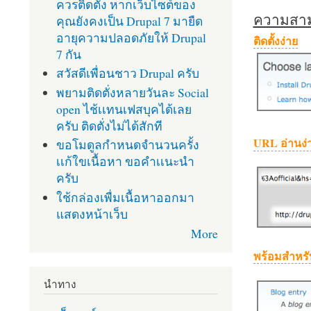
ควรติดตั้ง หากเว็บไซต์ของ
ความสามา
คุณยังคงเป็น Drupal 7 มายืด
อายุความปลอดภัยให้ Drupal
ติดตั้งง่าย
7 กัน
สวัสดีเพื่อนชาว Drupal ครับ
พยามติดตั่งหลายวันละ Social
open ไช้เเทนเฟสบุคได้เลย
ครับ ติดตั่งไม่ได้สักที
URL อ่านง่
ขอโมดูลกำหนดจำนวนครั้ง
เเก้ใขเนื้อหา ขอคำเเนะนำ
ครับ
ใช้กล่องเพื่มเนื้อหาออกมา
แสดงหน้าเว็บ
More
พร้อมสำหรั
นำทาง