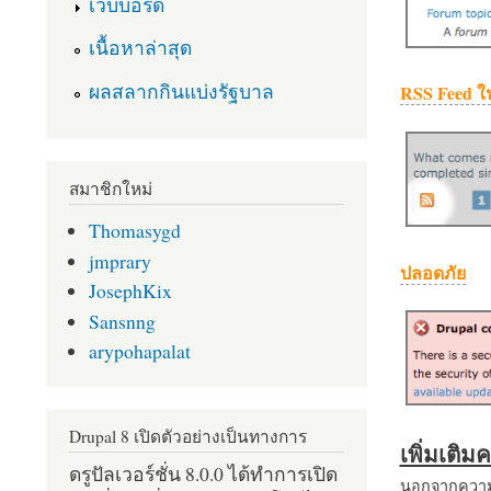
เว็บบอร์ด
เนื้อหาล่าสุด
ผลสลากกินแบ่งรัฐบาล
RSS Feed ใ
สมาชิกใหม่
Thomasygd
jmprary
ปลอดภัย
JosephKix
Sansnng
arypohapalat
Drupal 8 เปิดตัวอย่างเป็นทางการ
เพิ่มเติ
ดรูปัลเวอร์ชั่น 8.0.0 ได้ทำการเปิด
นอกจากความส