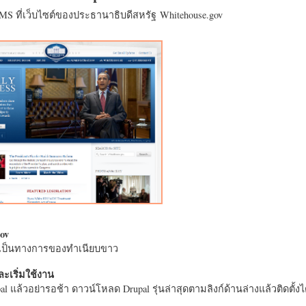
CMS ที่เว็บไซต์ของประธานาธิบดีสหรัฐ Whitehouse.gov
ov
างเป็นทางการของทำเนียบขาว
ะเริ่มใช้งาน
l แล้วอย่ารอช้า ดาวน์โหลด Drupal รุ่นล่าสุดตามลิงก์ด้านล่างแล้วติดตั้งได