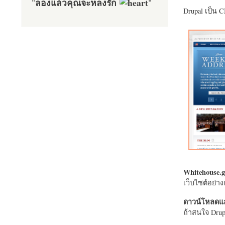
ลองแล้วคุณจะหลงรัก
"
"
Drupal เป็น 
Whitehouse.g
เว็บไซต์อย่
ดาวน์โหลดแล
ถ้าสนใจ Drupa