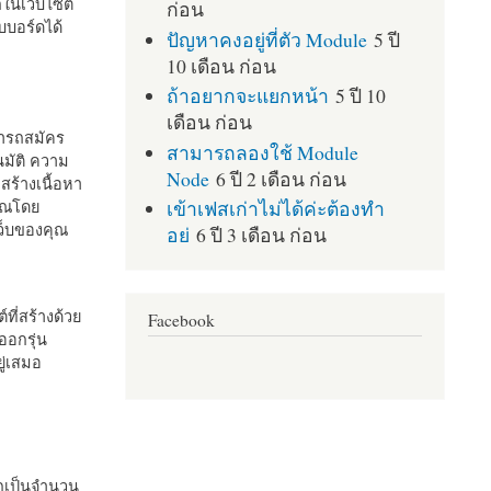
กในเว็บไซต์
ก่อน
บอร์ดได้
ปัญหาคงอยู่ที่ตัว Module
5 ปี
10 เดือน ก่อน
ถ้าอยากจะแยกหน้า
5 ปี 10
เดือน ก่อน
มารถสมัคร
สามารถลองใช้ Module
มัติ ความ
Node
6 ปี 2 เดือน ก่อน
สร้างเนื้อหา
เข้าเฟสเก่าไม่ได้ค่ะต้องทำ
คุณโดย
เว็บของคุณ
อย่
6 ปี 3 เดือน ก่อน
ที่สร้างด้วย
Facebook
ออกรุ่น
ู่เสมอ
กเป็นจำนวน