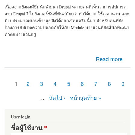
เนื่องจากยังคงมีธีมนักพัฒนา Drupal หลายคนที่เห็นว่าการอัปเกรด
จาก Drupal 7 ไปยังเวอร์ชันที่ทันสมัยกว่าทำได้ยาก ใช้เวลานาน และ
มีงบประมาณค่อนข้างสูง จึงได้ออกส่วนเสริมนี้มา สำหรับคนที่ยัง
ต้องการอัปเดตความปลอดภัยให้กับ Module บางส่วนที่ยังมีนักพัฒนา
ทำต่อบางส่วนอยู่
about d7security client Module ที่ควรติดตั้ง หากเว็บไซต์
Read more
ของคุณยังคงเป็น Drupal 7 มายืดอายุความปลอดภัยให้
Drupal 7 กัน
1
2
3
4
5
6
7
8
9
หน้า
…
ถัดไป ›
หน้าสุดท้าย »
User login
ชื่อผู้ใช้งาน
*