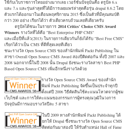
ใช้กับเว็บราชการไทยอย่างมากเลย เวอร์ชั่นปัจจุบันคือ ดรูปัล 6.x
และ 7.x และรุ่นล่าสุดที่ได้มีการเผยแพร่ล่าสุดคือรุ่น drupal 8.6.2 โดย
ตัวแรกได้ออกมาในเดือนพฤศจิกายน 2015 ซึ่งเป็นตัวที่มีคุณสมบัติ
กว่า 200 อย่าง เรียกได้ว่า ตัวเดียวครบถ้วนเลยทีเดียวครับ
2014 Critics' Choice CMS Award
ดรูปัลได้ชนะในรายการ
Winners
รางวัลที่ได้คือ "
Best Enterprise PHP CMS"
และเมื่อปีที่แล้ว(2013) ในรายการเดียวกันก็ยังได้รับ "
Best Free CMS"
เรียกได้ว่าเป็น CMS ที่ดีที่สุดเลยทีเดียว
ชนะรางวัล Open Source CMS ของสำนักพิมพ์ Packt Publishing ใน
สาขา Overall Open Source CMS Award สองปีติดต่อกัน ทั้งปี 2007 และ
2008 นอกจากนี้ในปี 2008 นั้น Drupal ยังชนะรางวัลสาขา Best PHP
Based Open Source CMS เพิ่มอีกหนึ่งรางวัลด้วย
รางวัล Open Source CMS Award ของสำนัก
พิมพ์ Packt Publishing จัดขึ้นเป็นประจำทุกปี
ตั้งแต่ปี 2006 วิธีตัดสินใช้คะแนนโหวตจากผู้ชม
เว็บไซต์ และการให้คะแนนของกรรมการผู้ทรงคุณวุฒิในวงการ
ปัจจุบันมีการมอบรางวัลปีละ 5 สาขา
ในปี 2009 ทางสำนักพิมพ์ Packt Publishing ได้
ยกให้ Drupal ซึ่งชนะรางวัล Open Source CMS
ติดต่อกันมาสองปี ให้รับตำแหน่ง Hall of Fame