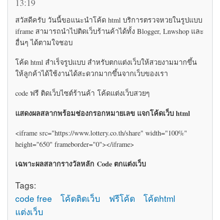
13:19
สวัสดีครับ วันนี้ขอแนะนำโค้ด html บริการตรวจหวยในรูปแบบ
iframe สามารถนำไปติดเว็บร้านค้าได้ทั้ง Blogger, Lnwshop และ
อื่นๆ ได้ตามใจชอบ
โค้ด html สำเร็จรูปแบบ สำหรับตกแต่งเว็บให้สวยงามมากขึ้น
ให้ลูกค้าได้ใช้งานได้สะดวกมากขึ้นจากเว็บของเรา
code ฟรี ติดเว็บไซต์ร้านค้า โค้ดแต่งเว็บสวยๆ
แสดงผลสลากพร้อมช่องกรอกหมายเลข แจกโค้ดเว็บ html
<iframe src="https://www.lottery.co.th/share" width="100%"
height="650" frameborder="0"></iframe>
เฉพาะผลสลากรางวัลหลัก Code ตกแต่งเว็บ
Tags:
code free
โค้ดติดเว็บ
ฟรีโค้ด
โค้ดhtml
แต่งเว็บ