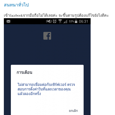
สนทนาทั่วไป
เข้าfacebookจากมือถือไม่ได้เลยค่ะ จะขึ้นตามรูปต้องแก้ไขยังไงดีคะ