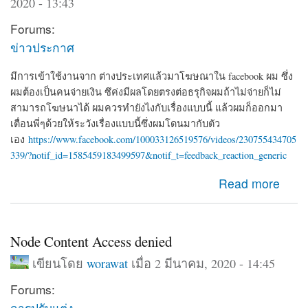
2020 - 13:43
Forums:
ข่าวประกาศ
มีการเข้าใช้งานจาก ต่างประเทศแล้วมาโฆษณาใน facebook ผม ซึ่ง
ผมต้องเป็นคนจ่ายเงิน ซึค่งมีผลโดยตรงต่อธรุกิจผมถ้าไม่จ่ายก็ไม่
สามารถโฆษนาได้ ผมควรทำยังไงกับเรื่องแบบนี้ แล้วผมก็ออกมา
เตื่อนพี่ๆด้วยให้ระวังเรื่องแบบนี้ซึ่งผมโดนมากับตัว
เอง
https://www.facebook.com/100033126519576/videos/230755434705
339/?notif_id=1585459183499597&notif_t=feedback_reaction_generic
about ผมโดน Hack จาก iP 192.126.154.97 ซึ่งเอาของตัว
Read more
เองมาโฆษนา ซึ่งเป็นเงินของผมที่จะต้องจ่าย
Node Content Access denied
เขียนโดย
worawat
เมื่อ 2 มีนาคม, 2020 - 14:45
Forums:
การปรับแต่ง