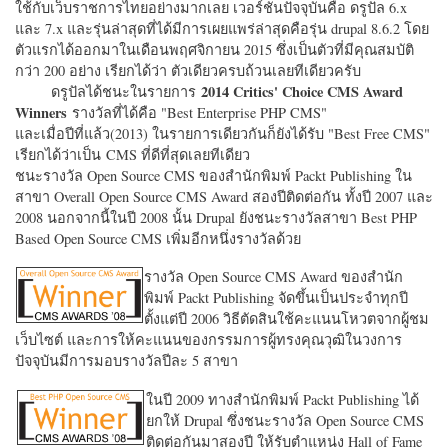
ใช้กับเว็บราชการไทยอย่างมากเลย เวอร์ชั่นปัจจุบันคือ ดรูปัล 6.x
และ 7.x และรุ่นล่าสุดที่ได้มีการเผยแพร่ล่าสุดคือรุ่น drupal 8.6.2 โดย
ตัวแรกได้ออกมาในเดือนพฤศจิกายน 2015 ซึ่งเป็นตัวที่มีคุณสมบัติ
กว่า 200 อย่าง เรียกได้ว่า ตัวเดียวครบถ้วนเลยทีเดียวครับ
2014 Critics' Choice CMS Award
ดรูปัลได้ชนะในรายการ
Winners
รางวัลที่ได้คือ "
Best Enterprise PHP CMS"
และเมื่อปีที่แล้ว(2013) ในรายการเดียวกันก็ยังได้รับ "
Best Free CMS"
เรียกได้ว่าเป็น CMS ที่ดีที่สุดเลยทีเดียว
ชนะรางวัล Open Source CMS ของสำนักพิมพ์ Packt Publishing ใน
สาขา Overall Open Source CMS Award สองปีติดต่อกัน ทั้งปี 2007 และ
2008 นอกจากนี้ในปี 2008 นั้น Drupal ยังชนะรางวัลสาขา Best PHP
Based Open Source CMS เพิ่มอีกหนึ่งรางวัลด้วย
รางวัล Open Source CMS Award ของสำนัก
พิมพ์ Packt Publishing จัดขึ้นเป็นประจำทุกปี
ตั้งแต่ปี 2006 วิธีตัดสินใช้คะแนนโหวตจากผู้ชม
เว็บไซต์ และการให้คะแนนของกรรมการผู้ทรงคุณวุฒิในวงการ
ปัจจุบันมีการมอบรางวัลปีละ 5 สาขา
ในปี 2009 ทางสำนักพิมพ์ Packt Publishing ได้
ยกให้ Drupal ซึ่งชนะรางวัล Open Source CMS
ติดต่อกันมาสองปี ให้รับตำแหน่ง Hall of Fame