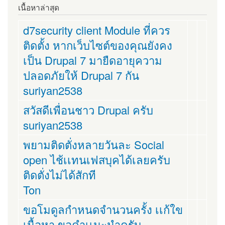
เนื้อหาล่าสุด
d7security client Module ที่ควร
ติดตั้ง หากเว็บไซต์ของคุณยังคง
เป็น Drupal 7 มายืดอายุความ
ปลอดภัยให้ Drupal 7 กัน
suriyan2538
สวัสดีเพื่อนชาว Drupal ครับ
suriyan2538
พยามติดตั่งหลายวันละ Social
open ไช้เเทนเฟสบุคได้เลยครับ
ติดตั่งไม่ได้สักที
Ton
ขอโมดูลกำหนดจำนวนครั้ง เเก้ใข
เนื้อหา ขอคำเเนะนำครับ