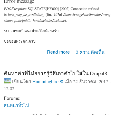
Error message
PDOException
: SQLSTATE[HY000] [2002] Connection refused
in
lock_may_be_available()
(line
167
of
/home/wangchaa/domains/wang
chaan.go.th/public_html/includes/lock.inc
).
รบกวนขอคำแนะนำแก้ไขด้วยครับ
ขอขอบพระคุณครับ
about เวบขึ้น error
Read more
3 ความคิดเห็น
ค้นหาคำที่ไม่อยากรู้วิธีเอาคำไปใส่ใน Drupal8
เขียนโดย
Hummingbird90
เมื่อ 22 ธันวาคม, 2017 -
12:02
Forums:
สนทนาทั่วไป