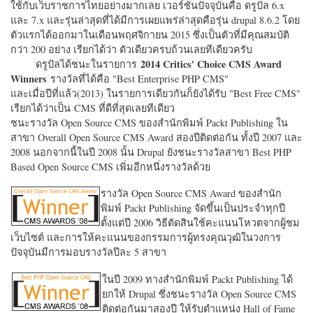
ใช้กับเว็บราชการไทยอย่างมากเลย เวอร์ชั่นปัจจุบันคือ ดรูปัล 6.x
และ 7.x และรุ่นล่าสุดที่ได้มีการเผยแพร่ล่าสุดคือรุ่น drupal 8.6.2 โดย
ตัวแรกได้ออกมาในเดือนพฤศจิกายน 2015 ซึ่งเป็นตัวที่มีคุณสมบัติ
กว่า 200 อย่าง เรียกได้ว่า ตัวเดียวครบถ้วนเลยทีเดียวครับ
2014 Critics' Choice CMS Award
ดรูปัลได้ชนะในรายการ
Winners
รางวัลที่ได้คือ "
Best Enterprise PHP CMS"
และเมื่อปีที่แล้ว(2013) ในรายการเดียวกันก็ยังได้รับ "
Best Free CMS"
เรียกได้ว่าเป็น CMS ที่ดีที่สุดเลยทีเดียว
ชนะรางวัล Open Source CMS ของสำนักพิมพ์ Packt Publishing ใน
สาขา Overall Open Source CMS Award สองปีติดต่อกัน ทั้งปี 2007 และ
2008 นอกจากนี้ในปี 2008 นั้น Drupal ยังชนะรางวัลสาขา Best PHP
Based Open Source CMS เพิ่มอีกหนึ่งรางวัลด้วย
รางวัล Open Source CMS Award ของสำนัก
พิมพ์ Packt Publishing จัดขึ้นเป็นประจำทุกปี
ตั้งแต่ปี 2006 วิธีตัดสินใช้คะแนนโหวตจากผู้ชม
เว็บไซต์ และการให้คะแนนของกรรมการผู้ทรงคุณวุฒิในวงการ
ปัจจุบันมีการมอบรางวัลปีละ 5 สาขา
ในปี 2009 ทางสำนักพิมพ์ Packt Publishing ได้
ยกให้ Drupal ซึ่งชนะรางวัล Open Source CMS
ติดต่อกันมาสองปี ให้รับตำแหน่ง Hall of Fame