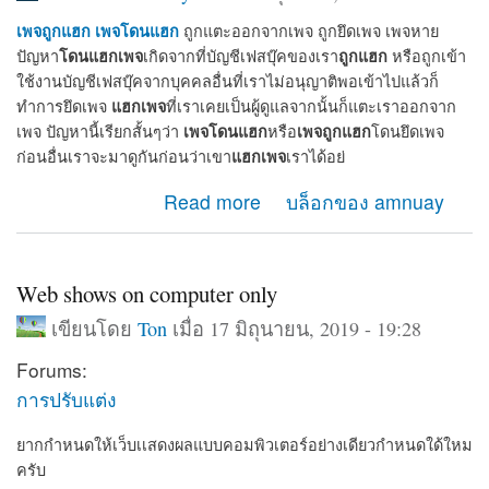
เพจถูกแฮก
เพจโดนแฮก
ถูกแตะออกจากเพจ ถูกยึดเพจ เพจหาย
โดนแฮกเพจ
ถูกแฮก
ปัญหา
เกิดจากที่บัญชีเฟสบุ๊คของเรา
หรือถูกเข้า
ใช้งานบัญชีเฟสบุ๊คจากบุคคลอื่นที่เราไม่อนุญาติพอเข้าไปแล้วก็
แฮกเพจ
ทำการยึดเพจ
ที่เราเคยเป็นผู้ดูแลจากนั้นก็แตะเราออกจาก
เพจโดนแฮก
เพจถูกแฮก
เพจ ปัญหานี้เรียกสั้นๆว่า
หรือ
โดนยึดเพจ
แฮกเพจ
ก่อนอื่นเราจะมาดูกันก่อนว่าเขา
เราได้อย่
about เมื่อเพจโดนแฮก เพจถูกแฮก จะกู้เพจคืนได้อย่างไร
Read more
บล็อกของ amnuay
Web shows on computer only
เขียนโดย
Ton
เมื่อ 17 มิถุนายน, 2019 - 19:28
Forums:
การปรับแต่ง
ยากกำหนดให้เว็บเเสดงผลแบบคอมพิวเตอร์อย่างเดียวกำหนดใด้ใหม
ครับ