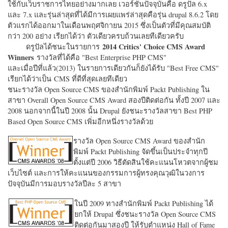
ใช้กับเว็บราชการไทยอย่างมากเลย เวอร์ชั่นปัจจุบันคือ ดรูปัล 6.x
และ 7.x และรุ่นล่าสุดที่ได้มีการเผยแพร่ล่าสุดคือรุ่น drupal 8.6.2 โดย
ตัวแรกได้ออกมาในเดือนพฤศจิกายน 2015 ซึ่งเป็นตัวที่มีคุณสมบัติ
กว่า 200 อย่าง เรียกได้ว่า ตัวเดียวครบถ้วนเลยทีเดียวครับ
2014 Critics' Choice CMS Award
ดรูปัลได้ชนะในรายการ
Winners
รางวัลที่ได้คือ "
Best Enterprise PHP CMS"
และเมื่อปีที่แล้ว(2013) ในรายการเดียวกันก็ยังได้รับ "
Best Free CMS"
เรียกได้ว่าเป็น CMS ที่ดีที่สุดเลยทีเดียว
ชนะรางวัล Open Source CMS ของสำนักพิมพ์ Packt Publishing ใน
สาขา Overall Open Source CMS Award สองปีติดต่อกัน ทั้งปี 2007 และ
2008 นอกจากนี้ในปี 2008 นั้น Drupal ยังชนะรางวัลสาขา Best PHP
Based Open Source CMS เพิ่มอีกหนึ่งรางวัลด้วย
รางวัล Open Source CMS Award ของสำนัก
พิมพ์ Packt Publishing จัดขึ้นเป็นประจำทุกปี
ตั้งแต่ปี 2006 วิธีตัดสินใช้คะแนนโหวตจากผู้ชม
เว็บไซต์ และการให้คะแนนของกรรมการผู้ทรงคุณวุฒิในวงการ
ปัจจุบันมีการมอบรางวัลปีละ 5 สาขา
ในปี 2009 ทางสำนักพิมพ์ Packt Publishing ได้
ยกให้ Drupal ซึ่งชนะรางวัล Open Source CMS
ติดต่อกันมาสองปี ให้รับตำแหน่ง Hall of Fame