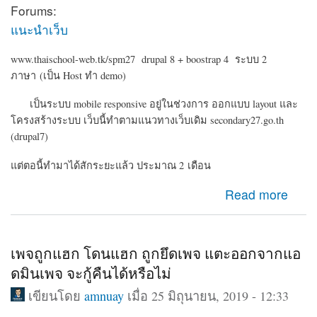
Forums:
แนะนำเว็บ
www.thaischool-web.tk/spm27 drupal 8 + boostrap 4 ระบบ 2
ภาษา (เป็น Host ทำ demo)
เป็นระบบ mobile responsive อยู่ในช่วงการ ออกแบบ layout และ
โครงสร้างระบบ เว็บนี้ทำตามแนวทางเว็บเดิม secondary27.go.th
(drupal7)
แต่ตอนี้ทำมาได้สักระยะแล้ว ประมาณ 2 เดือน
about Drupal 8 ระบบเครือข่ายสมาชิก ข่าวประชาสัมพันธ์
Read more
สำนักงานเขต
เพจถูกแฮก โดนแฮก ถูกยึดเพจ แตะออกจากแอ
ดมินเพจ จะกู้คืนได้หรือไม่
เขียนโดย
amnuay
เมื่อ 25 มิถุนายน, 2019 - 12:33