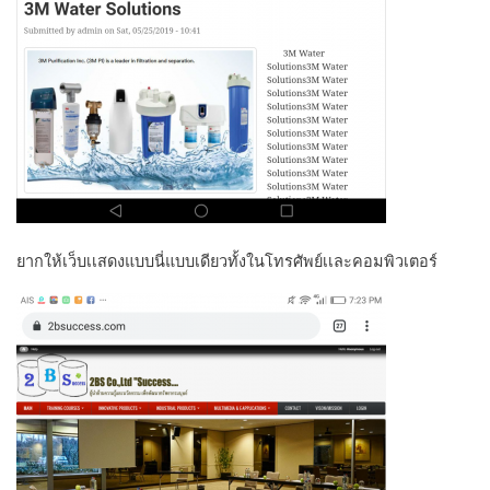
ยากให้เว็บเเสดงแบบนี่แบบเดียวทั้งในโทรศัพย์เเละคอมพิวเตอร์