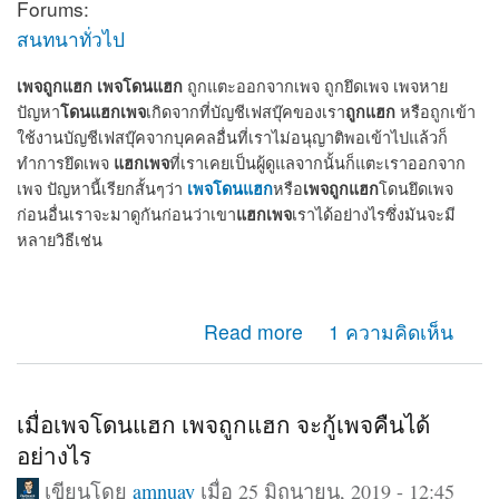
Forums:
สนทนาทั่วไป
เพจถูกแฮก
เพจโดนแฮก
ถูกแตะออกจากเพจ ถูกยึดเพจ เพจหาย
โดนแฮกเพจ
ถูกแฮก
ปัญหา
เกิดจากที่บัญชีเฟสบุ๊คของเรา
หรือถูกเข้า
ใช้งานบัญชีเฟสบุ๊คจากบุคคลอื่นที่เราไม่อนุญาติพอเข้าไปแล้วก็
แฮกเพจ
ทำการยึดเพจ
ที่เราเคยเป็นผู้ดูแลจากนั้นก็แตะเราออกจาก
เพจโดนแฮก
เพจถูกแฮก
เพจ ปัญหานี้เรียกสั้นๆว่า
หรือ
โดนยึดเพจ
แฮกเพจ
ก่อนอื่นเราจะมาดูกันก่อนว่าเขา
เราได้อย่างไรซึ่งมันจะมี
หลายวิธีเช่น
about เพจถูกแฮก โดนแฮก ถูกยึดเพจ แตะออกจากแอดมิน
Read more
1 ความคิดเห็น
เพจ จะกู้คืนได้หรือไม่
เมื่อเพจโดนแฮก เพจถูกแฮก จะกู้เพจคืนได้
อย่างไร
เขียนโดย
amnuay
เมื่อ 25 มิถุนายน, 2019 - 12:45