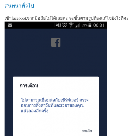
สนทนาทั่วไป
เข้าfacebookจากมือถือไม่ได้เลยค่ะ จะขึ้นตามรูปต้องแก้ไขยังไงดีคะ