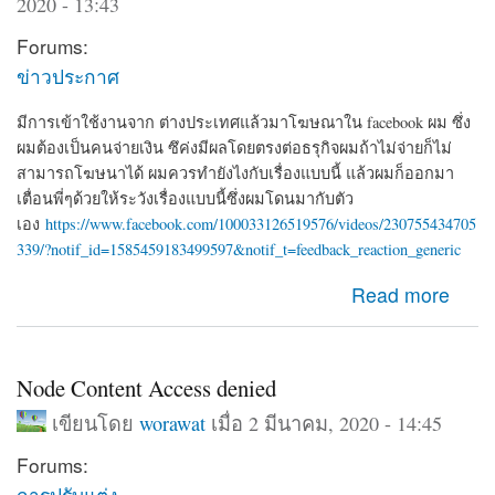
2020 - 13:43
Forums:
ข่าวประกาศ
มีการเข้าใช้งานจาก ต่างประเทศแล้วมาโฆษณาใน facebook ผม ซึ่ง
ผมต้องเป็นคนจ่ายเงิน ซึค่งมีผลโดยตรงต่อธรุกิจผมถ้าไม่จ่ายก็ไม่
สามารถโฆษนาได้ ผมควรทำยังไงกับเรื่องแบบนี้ แล้วผมก็ออกมา
เตื่อนพี่ๆด้วยให้ระวังเรื่องแบบนี้ซึ่งผมโดนมากับตัว
เอง
https://www.facebook.com/100033126519576/videos/230755434705
339/?notif_id=1585459183499597&notif_t=feedback_reaction_generic
about ผมโดน Hack จาก iP 192.126.154.97 ซึ่งเอาของตัว
Read more
เองมาโฆษนา ซึ่งเป็นเงินของผมที่จะต้องจ่าย
Node Content Access denied
เขียนโดย
worawat
เมื่อ 2 มีนาคม, 2020 - 14:45
Forums:
การปรับแต่ง