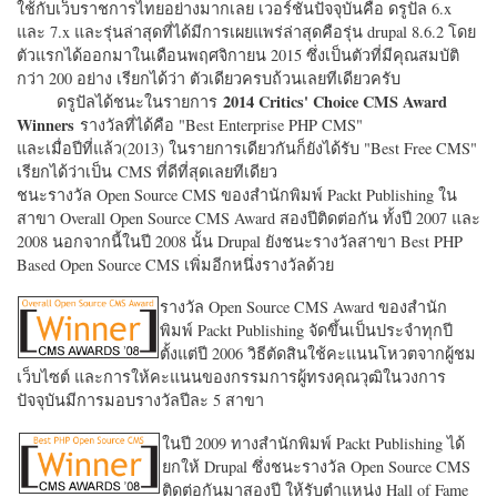
ใช้กับเว็บราชการไทยอย่างมากเลย เวอร์ชั่นปัจจุบันคือ ดรูปัล 6.x
และ 7.x และรุ่นล่าสุดที่ได้มีการเผยแพร่ล่าสุดคือรุ่น drupal 8.6.2 โดย
ตัวแรกได้ออกมาในเดือนพฤศจิกายน 2015 ซึ่งเป็นตัวที่มีคุณสมบัติ
กว่า 200 อย่าง เรียกได้ว่า ตัวเดียวครบถ้วนเลยทีเดียวครับ
2014 Critics' Choice CMS Award
ดรูปัลได้ชนะในรายการ
Winners
รางวัลที่ได้คือ "
Best Enterprise PHP CMS"
และเมื่อปีที่แล้ว(2013) ในรายการเดียวกันก็ยังได้รับ "
Best Free CMS"
เรียกได้ว่าเป็น CMS ที่ดีที่สุดเลยทีเดียว
ชนะรางวัล Open Source CMS ของสำนักพิมพ์ Packt Publishing ใน
สาขา Overall Open Source CMS Award สองปีติดต่อกัน ทั้งปี 2007 และ
2008 นอกจากนี้ในปี 2008 นั้น Drupal ยังชนะรางวัลสาขา Best PHP
Based Open Source CMS เพิ่มอีกหนึ่งรางวัลด้วย
รางวัล Open Source CMS Award ของสำนัก
พิมพ์ Packt Publishing จัดขึ้นเป็นประจำทุกปี
ตั้งแต่ปี 2006 วิธีตัดสินใช้คะแนนโหวตจากผู้ชม
เว็บไซต์ และการให้คะแนนของกรรมการผู้ทรงคุณวุฒิในวงการ
ปัจจุบันมีการมอบรางวัลปีละ 5 สาขา
ในปี 2009 ทางสำนักพิมพ์ Packt Publishing ได้
ยกให้ Drupal ซึ่งชนะรางวัล Open Source CMS
ติดต่อกันมาสองปี ให้รับตำแหน่ง Hall of Fame