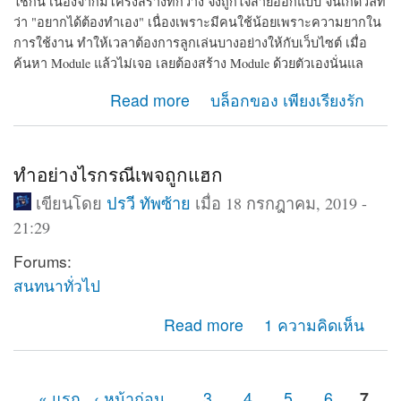
ใช้กัน เนื่องจากมีโครงสร้างที่กว้าง จึงถูกใจสายออกแบบ จนเกิดวลีที่
ว่า "อยากได้ต้องทำเอง" เนื่องเพราะมีคนใช้น้อยเพราะความยากใน
การใช้งาน ทำให้เวลาต้องการลูกเล่นบางอย่างให้กับเว็บไซต์ เมื่อ
ค้นหา Module แล้วไม่เจอ เลยต้องสร้าง Module ด้วยตัวเองนั่นแล
about รวมเว็บที่มีความรู้เกี่ยวกับ CMS drupal ใน
Read more
บล็อกของ เพียงเรียงรัก
ประเทศไทย
ทำอย่างไรกรณีเพจถูกแฮก
เขียนโดย
ปรวี ทัพซ้าย
เมื่อ 18 กรกฎาคม, 2019 -
21:29
Forums:
สนทนาทั่วไป
about ทำอย่างไรกรณีเพจถูกแฮก
Read more
1 ความคิดเห็น
« แรก
‹ หน้าก่อน
…
3
4
5
6
7