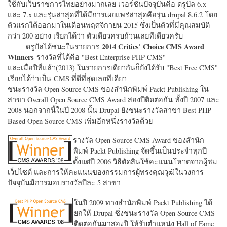
ใช้กับเว็บราชการไทยอย่างมากเลย เวอร์ชั่นปัจจุบันคือ ดรูปัล 6.x
และ 7.x และรุ่นล่าสุดที่ได้มีการเผยแพร่ล่าสุดคือรุ่น drupal 8.6.2 โดย
ตัวแรกได้ออกมาในเดือนพฤศจิกายน 2015 ซึ่งเป็นตัวที่มีคุณสมบัติ
กว่า 200 อย่าง เรียกได้ว่า ตัวเดียวครบถ้วนเลยทีเดียวครับ
2014 Critics' Choice CMS Award
ดรูปัลได้ชนะในรายการ
Winners
รางวัลที่ได้คือ "
Best Enterprise PHP CMS"
และเมื่อปีที่แล้ว(2013) ในรายการเดียวกันก็ยังได้รับ "
Best Free CMS"
เรียกได้ว่าเป็น CMS ที่ดีที่สุดเลยทีเดียว
ชนะรางวัล Open Source CMS ของสำนักพิมพ์ Packt Publishing ใน
สาขา Overall Open Source CMS Award สองปีติดต่อกัน ทั้งปี 2007 และ
2008 นอกจากนี้ในปี 2008 นั้น Drupal ยังชนะรางวัลสาขา Best PHP
Based Open Source CMS เพิ่มอีกหนึ่งรางวัลด้วย
รางวัล Open Source CMS Award ของสำนัก
พิมพ์ Packt Publishing จัดขึ้นเป็นประจำทุกปี
ตั้งแต่ปี 2006 วิธีตัดสินใช้คะแนนโหวตจากผู้ชม
เว็บไซต์ และการให้คะแนนของกรรมการผู้ทรงคุณวุฒิในวงการ
ปัจจุบันมีการมอบรางวัลปีละ 5 สาขา
ในปี 2009 ทางสำนักพิมพ์ Packt Publishing ได้
ยกให้ Drupal ซึ่งชนะรางวัล Open Source CMS
ติดต่อกันมาสองปี ให้รับตำแหน่ง Hall of Fame