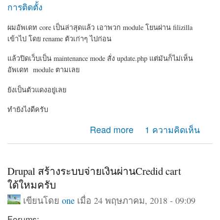
การติดตั้ง
ผมอัพเดท core เป็นล่าสุดแล้ว เอาพวก module โยนผ่าน filizilla
เข้าไป โดย rename ตัวเก่าๆ ไปก่อน
แล้วปิดเว็บเป็น maintenance mode สั่ง update.php แต่มันก็ไม่เห็น
อัพเดท module ตามเลย
ยังเป็นตัวแดงอยู่เลย
ทำยังไงดีครับ
about Update core ได้แต่พวก module ไม่ปรับปรุงตาม
Read more
1 ความคิดเห็น
Drupal สร้างระบบจ่ายเงินผ่านCredid cart
ใด้ใหมครับ
เขียนโดย
one
เมื่อ 24 พฤษภาคม, 2018 - 09:09
Forums: