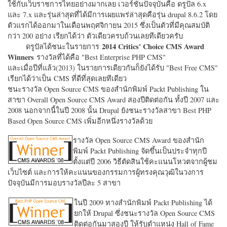
ใช้กับเว็บราชการไทยอย่างมากเลย เวอร์ชั่นปัจจุบันคือ ดรูปัล 6.x
และ 7.x และรุ่นล่าสุดที่ได้มีการเผยแพร่ล่าสุดคือรุ่น drupal 8.6.2 โดย
ตัวแรกได้ออกมาในเดือนพฤศจิกายน 2015 ซึ่งเป็นตัวที่มีคุณสมบัติ
กว่า 200 อย่าง เรียกได้ว่า ตัวเดียวครบถ้วนเลยทีเดียวครับ
2014 Critics' Choice CMS Award
ดรูปัลได้ชนะในรายการ
Winners
รางวัลที่ได้คือ "
Best Enterprise PHP CMS"
และเมื่อปีที่แล้ว(2013) ในรายการเดียวกันก็ยังได้รับ "
Best Free CMS"
เรียกได้ว่าเป็น CMS ที่ดีที่สุดเลยทีเดียว
ชนะรางวัล Open Source CMS ของสำนักพิมพ์ Packt Publishing ใน
สาขา Overall Open Source CMS Award สองปีติดต่อกัน ทั้งปี 2007 และ
2008 นอกจากนี้ในปี 2008 นั้น Drupal ยังชนะรางวัลสาขา Best PHP
Based Open Source CMS เพิ่มอีกหนึ่งรางวัลด้วย
รางวัล Open Source CMS Award ของสำนัก
พิมพ์ Packt Publishing จัดขึ้นเป็นประจำทุกปี
ตั้งแต่ปี 2006 วิธีตัดสินใช้คะแนนโหวตจากผู้ชม
เว็บไซต์ และการให้คะแนนของกรรมการผู้ทรงคุณวุฒิในวงการ
ปัจจุบันมีการมอบรางวัลปีละ 5 สาขา
ในปี 2009 ทางสำนักพิมพ์ Packt Publishing ได้
ยกให้ Drupal ซึ่งชนะรางวัล Open Source CMS
ติดต่อกันมาสองปี ให้รับตำแหน่ง Hall of Fame