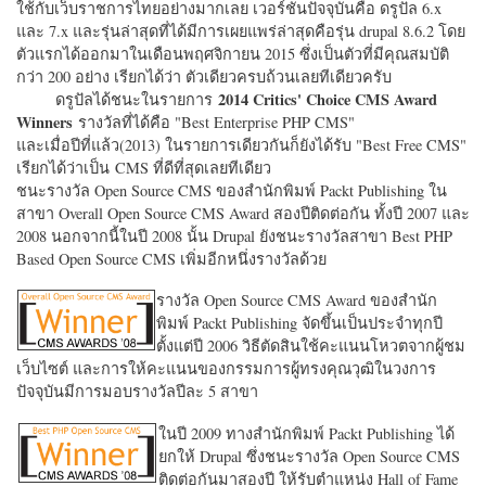
ใช้กับเว็บราชการไทยอย่างมากเลย เวอร์ชั่นปัจจุบันคือ ดรูปัล 6.x
และ 7.x และรุ่นล่าสุดที่ได้มีการเผยแพร่ล่าสุดคือรุ่น drupal 8.6.2 โดย
ตัวแรกได้ออกมาในเดือนพฤศจิกายน 2015 ซึ่งเป็นตัวที่มีคุณสมบัติ
กว่า 200 อย่าง เรียกได้ว่า ตัวเดียวครบถ้วนเลยทีเดียวครับ
2014 Critics' Choice CMS Award
ดรูปัลได้ชนะในรายการ
Winners
รางวัลที่ได้คือ "
Best Enterprise PHP CMS"
และเมื่อปีที่แล้ว(2013) ในรายการเดียวกันก็ยังได้รับ "
Best Free CMS"
เรียกได้ว่าเป็น CMS ที่ดีที่สุดเลยทีเดียว
ชนะรางวัล Open Source CMS ของสำนักพิมพ์ Packt Publishing ใน
สาขา Overall Open Source CMS Award สองปีติดต่อกัน ทั้งปี 2007 และ
2008 นอกจากนี้ในปี 2008 นั้น Drupal ยังชนะรางวัลสาขา Best PHP
Based Open Source CMS เพิ่มอีกหนึ่งรางวัลด้วย
รางวัล Open Source CMS Award ของสำนัก
พิมพ์ Packt Publishing จัดขึ้นเป็นประจำทุกปี
ตั้งแต่ปี 2006 วิธีตัดสินใช้คะแนนโหวตจากผู้ชม
เว็บไซต์ และการให้คะแนนของกรรมการผู้ทรงคุณวุฒิในวงการ
ปัจจุบันมีการมอบรางวัลปีละ 5 สาขา
ในปี 2009 ทางสำนักพิมพ์ Packt Publishing ได้
ยกให้ Drupal ซึ่งชนะรางวัล Open Source CMS
ติดต่อกันมาสองปี ให้รับตำแหน่ง Hall of Fame