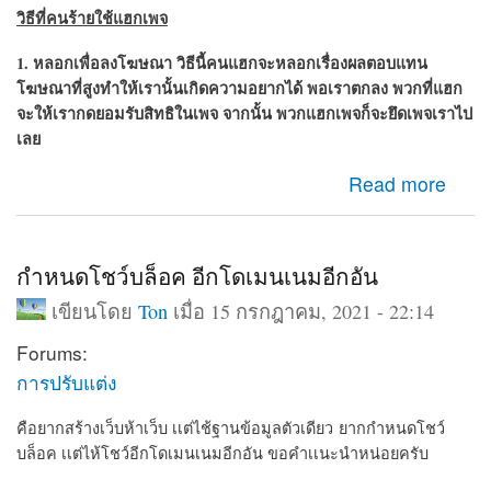
วิธีที่คนร้ายใช้แฮกเพจ
1. หลอกเพื่อลงโฆษณา วิธีนี้คนแฮกจะหลอกเรื่องผลตอบแทน
โฆษณาที่สูงทำให้เรานั้นเกิดความอยากได้ พอเราตกลง พวกที่แฮก
จะให้เรากดยอมรับสิทธิในเพจ จากนั้น พวก
แฮกเพจ
ก็จะยึดเพจเราไป
เลย
about เพจถูกแฮ็ก กู้เพจคืน วิธีกูเพจที่ถูกแฮก
Read more
กำหนดโชว์บล็อค อีกโดเมนเนมอีกอัน
เขียนโดย
Ton
เมื่อ 15 กรกฎาคม, 2021 - 22:14
Forums:
การปรับแต่ง
คือยากสร้างเว็บห้าเว็บ เเต่ไช้ฐานข้อมูลตัวเดียว ยากกำหนดโชว์
บล็อค เเต่ไห้โชว์อีกโดเมนเนมอีกอัน ขอคำเเนะนำหน่อยครับ