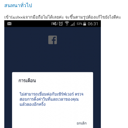
สนทนาทั่วไป
เข้าfacebookจากมือถือไม่ได้เลยค่ะ จะขึ้นตามรูปต้องแก้ไขยังไงดีคะ