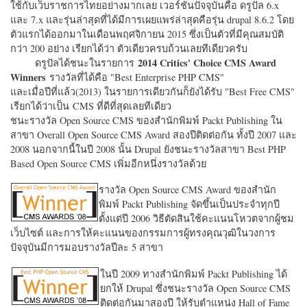
ใช้กับเว็บราชการไทยอย่างมากเลย เวอร์ชั่นปัจจุบันคือ ดรูปัล 6.x
และ 7.x และรุ่นล่าสุดที่ได้มีการเผยแพร่ล่าสุดคือรุ่น drupal 8.6.2 โดย
ตัวแรกได้ออกมาในเดือนพฤศจิกายน 2015 ซึ่งเป็นตัวที่มีคุณสมบัติ
กว่า 200 อย่าง เรียกได้ว่า ตัวเดียวครบถ้วนเลยทีเดียวครับ
2014 Critics' Choice CMS Award
ดรูปัลได้ชนะในรายการ
Winners
รางวัลที่ได้คือ "
Best Enterprise PHP CMS"
และเมื่อปีที่แล้ว(2013) ในรายการเดียวกันก็ยังได้รับ "
Best Free CMS"
เรียกได้ว่าเป็น CMS ที่ดีที่สุดเลยทีเดียว
ชนะรางวัล Open Source CMS ของสำนักพิมพ์ Packt Publishing ใน
สาขา Overall Open Source CMS Award สองปีติดต่อกัน ทั้งปี 2007 และ
2008 นอกจากนี้ในปี 2008 นั้น Drupal ยังชนะรางวัลสาขา Best PHP
Based Open Source CMS เพิ่มอีกหนึ่งรางวัลด้วย
รางวัล Open Source CMS Award ของสำนัก
พิมพ์ Packt Publishing จัดขึ้นเป็นประจำทุกปี
ตั้งแต่ปี 2006 วิธีตัดสินใช้คะแนนโหวตจากผู้ชม
เว็บไซต์ และการให้คะแนนของกรรมการผู้ทรงคุณวุฒิในวงการ
ปัจจุบันมีการมอบรางวัลปีละ 5 สาขา
ในปี 2009 ทางสำนักพิมพ์ Packt Publishing ได้
ยกให้ Drupal ซึ่งชนะรางวัล Open Source CMS
ติดต่อกันมาสองปี ให้รับตำแหน่ง Hall of Fame