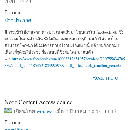
2020 - 13:43
Forums:
ข่าวประกาศ
มีการเข้าใช้งานจาก ต่างประเทศแล้วมาโฆษณาใน facebook ผม ซึ่ง
ผมต้องเป็นคนจ่ายเงิน ซึค่งมีผลโดยตรงต่อธรุกิจผมถ้าไม่จ่ายก็ไม่
สามารถโฆษนาได้ ผมควรทำยังไงกับเรื่องแบบนี้ แล้วผมก็ออกมา
เตื่อนพี่ๆด้วยให้ระวังเรื่องแบบนี้ซึ่งผมโดนมากับตัว
เอง
https://www.facebook.com/100033126519576/videos/230755434705
339/?notif_id=1585459183499597&notif_t=feedback_reaction_generic
about ผมโดน Hack จาก iP 192.126.154.97 ซึ่งเอาของตัว
Read more
เองมาโฆษนา ซึ่งเป็นเงินของผมที่จะต้องจ่าย
Node Content Access denied
เขียนโดย
worawat
เมื่อ 2 มีนาคม, 2020 - 14:45
Forums:
การปรับแต่ง