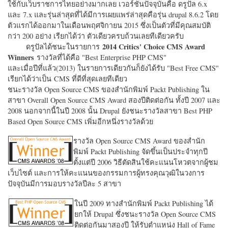
ใช้กับเว็บราชการไทยอย่างมากเลย เวอร์ชั่นปัจจุบันคือ ดรูปัล 6.x
และ 7.x และรุ่นล่าสุดที่ได้มีการเผยแพร่ล่าสุดคือรุ่น drupal 8.6.2 โดย
ตัวแรกได้ออกมาในเดือนพฤศจิกายน 2015 ซึ่งเป็นตัวที่มีคุณสมบัติ
กว่า 200 อย่าง เรียกได้ว่า ตัวเดียวครบถ้วนเลยทีเดียวครับ
2014 Critics' Choice CMS Award
ดรูปัลได้ชนะในรายการ
Winners
รางวัลที่ได้คือ "
Best Enterprise PHP CMS"
และเมื่อปีที่แล้ว(2013) ในรายการเดียวกันก็ยังได้รับ "
Best Free CMS"
เรียกได้ว่าเป็น CMS ที่ดีที่สุดเลยทีเดียว
ชนะรางวัล Open Source CMS ของสำนักพิมพ์ Packt Publishing ใน
สาขา Overall Open Source CMS Award สองปีติดต่อกัน ทั้งปี 2007 และ
2008 นอกจากนี้ในปี 2008 นั้น Drupal ยังชนะรางวัลสาขา Best PHP
Based Open Source CMS เพิ่มอีกหนึ่งรางวัลด้วย
รางวัล Open Source CMS Award ของสำนัก
พิมพ์ Packt Publishing จัดขึ้นเป็นประจำทุกปี
ตั้งแต่ปี 2006 วิธีตัดสินใช้คะแนนโหวตจากผู้ชม
เว็บไซต์ และการให้คะแนนของกรรมการผู้ทรงคุณวุฒิในวงการ
ปัจจุบันมีการมอบรางวัลปีละ 5 สาขา
ในปี 2009 ทางสำนักพิมพ์ Packt Publishing ได้
ยกให้ Drupal ซึ่งชนะรางวัล Open Source CMS
ติดต่อกันมาสองปี ให้รับตำแหน่ง Hall of Fame