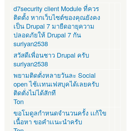
d7security client Module ที่ควร
ติดตั้ง หากเว็บไซต์ของคุณยังคง
เป็น Drupal 7 มายืดอายุความ
ปลอดภัยให้ Drupal 7 กัน
suriyan2538
สวัสดีเพื่อนชาว Drupal ครับ
suriyan2538
พยามติดตั่งหลายวันละ Social
open ไช้เเทนเฟสบุคได้เลยครับ
ติดตั่งไม่ได้สักที
Ton
ขอโมดูลกำหนดจำนวนครั้ง เเก้ใข
เนื้อหา ขอคำเเนะนำครับ
Ton