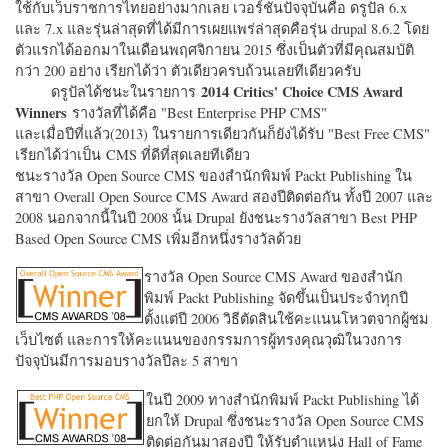
ใช้กับเว็บราชการไทยอย่างมากเลย เวอร์ชั่นปัจจุบันคือ ดรูปัล 6.x
และ 7.x และรุ่นล่าสุดที่ได้มีการเผยแพร่ล่าสุดคือรุ่น drupal 8.6.2 โดย
ตัวแรกได้ออกมาในเดือนพฤศจิกายน 2015 ซึ่งเป็นตัวที่มีคุณสมบัติ
กว่า 200 อย่าง เรียกได้ว่า ตัวเดียวครบถ้วนเลยทีเดียวครับ
2014 Critics' Choice CMS Award
ดรูปัลได้ชนะในรายการ
Winners
รางวัลที่ได้คือ "
Best Enterprise PHP CMS"
และเมื่อปีที่แล้ว(2013) ในรายการเดียวกันก็ยังได้รับ "
Best Free CMS"
เรียกได้ว่าเป็น CMS ที่ดีที่สุดเลยทีเดียว
ชนะรางวัล Open Source CMS ของสำนักพิมพ์ Packt Publishing ใน
สาขา Overall Open Source CMS Award สองปีติดต่อกัน ทั้งปี 2007 และ
2008 นอกจากนี้ในปี 2008 นั้น Drupal ยังชนะรางวัลสาขา Best PHP
Based Open Source CMS เพิ่มอีกหนึ่งรางวัลด้วย
รางวัล Open Source CMS Award ของสำนัก
พิมพ์ Packt Publishing จัดขึ้นเป็นประจำทุกปี
ตั้งแต่ปี 2006 วิธีตัดสินใช้คะแนนโหวตจากผู้ชม
เว็บไซต์ และการให้คะแนนของกรรมการผู้ทรงคุณวุฒิในวงการ
ปัจจุบันมีการมอบรางวัลปีละ 5 สาขา
ในปี 2009 ทางสำนักพิมพ์ Packt Publishing ได้
ยกให้ Drupal ซึ่งชนะรางวัล Open Source CMS
ติดต่อกันมาสองปี ให้รับตำแหน่ง Hall of Fame