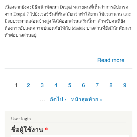
เนื่องจากยังคงมีธีมนักพัฒนา Drupal หลายคนที่เห็นว่าการอัปเกรด
จาก Drupal 7 ไปยังเวอร์ชันที่ทันสมัยกว่าทำได้ยาก ใช้เวลานาน และ
มีงบประมาณค่อนข้างสูง จึงได้ออกส่วนเสริมนี้มา สำหรับคนที่ยัง
ต้องการอัปเดตความปลอดภัยให้กับ Module บางส่วนที่ยังมีนักพัฒนา
ทำต่อบางส่วนอยู่
about d7security client Module ที่ควรติดตั้ง หากเว็บไซต์
Read more
ของคุณยังคงเป็น Drupal 7 มายืดอายุความปลอดภัยให้
Drupal 7 กัน
1
2
3
4
5
6
7
8
9
หน้า
…
ถัดไป ›
หน้าสุดท้าย »
User login
ชื่อผู้ใช้งาน
*