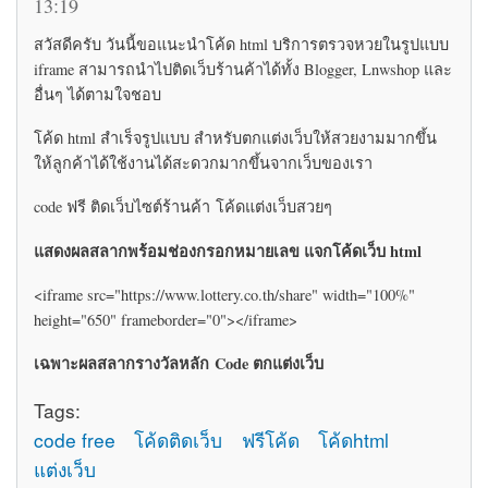
13:19
สวัสดีครับ วันนี้ขอแนะนำโค้ด html บริการตรวจหวยในรูปแบบ
iframe สามารถนำไปติดเว็บร้านค้าได้ทั้ง Blogger, Lnwshop และ
อื่นๆ ได้ตามใจชอบ
โค้ด html สำเร็จรูปแบบ สำหรับตกแต่งเว็บให้สวยงามมากขึ้น
ให้ลูกค้าได้ใช้งานได้สะดวกมากขึ้นจากเว็บของเรา
code ฟรี ติดเว็บไซต์ร้านค้า โค้ดแต่งเว็บสวยๆ
แสดงผลสลากพร้อมช่องกรอกหมายเลข แจกโค้ดเว็บ html
<iframe src="https://www.lottery.co.th/share" width="100%"
height="650" frameborder="0"></iframe>
เฉพาะผลสลากรางวัลหลัก Code ตกแต่งเว็บ
Tags:
code free
โค้ดติดเว็บ
ฟรีโค้ด
โค้ดhtml
แต่งเว็บ