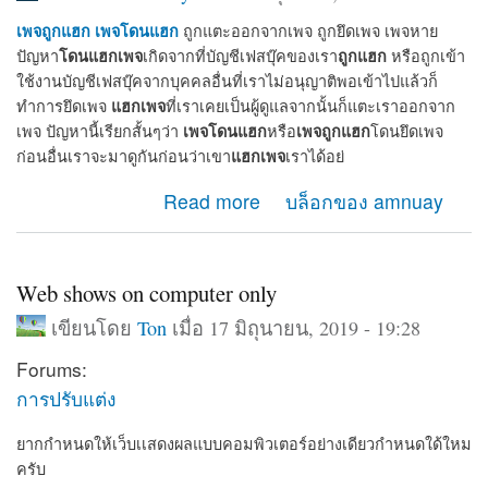
เพจถูกแฮก
เพจโดนแฮก
ถูกแตะออกจากเพจ ถูกยึดเพจ เพจหาย
โดนแฮกเพจ
ถูกแฮก
ปัญหา
เกิดจากที่บัญชีเฟสบุ๊คของเรา
หรือถูกเข้า
ใช้งานบัญชีเฟสบุ๊คจากบุคคลอื่นที่เราไม่อนุญาติพอเข้าไปแล้วก็
แฮกเพจ
ทำการยึดเพจ
ที่เราเคยเป็นผู้ดูแลจากนั้นก็แตะเราออกจาก
เพจโดนแฮก
เพจถูกแฮก
เพจ ปัญหานี้เรียกสั้นๆว่า
หรือ
โดนยึดเพจ
แฮกเพจ
ก่อนอื่นเราจะมาดูกันก่อนว่าเขา
เราได้อย่
about เมื่อเพจโดนแฮก เพจถูกแฮก จะกู้เพจคืนได้อย่างไร
Read more
บล็อกของ amnuay
Web shows on computer only
เขียนโดย
Ton
เมื่อ 17 มิถุนายน, 2019 - 19:28
Forums:
การปรับแต่ง
ยากกำหนดให้เว็บเเสดงผลแบบคอมพิวเตอร์อย่างเดียวกำหนดใด้ใหม
ครับ