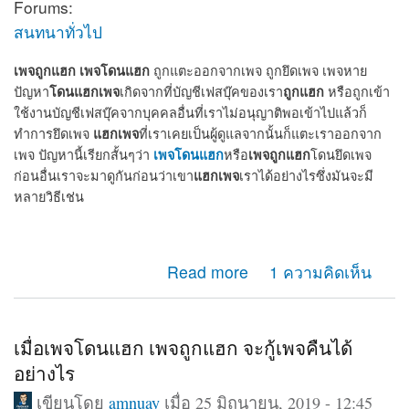
Forums:
สนทนาทั่วไป
เพจถูกแฮก
เพจโดนแฮก
ถูกแตะออกจากเพจ ถูกยึดเพจ เพจหาย
โดนแฮกเพจ
ถูกแฮก
ปัญหา
เกิดจากที่บัญชีเฟสบุ๊คของเรา
หรือถูกเข้า
ใช้งานบัญชีเฟสบุ๊คจากบุคคลอื่นที่เราไม่อนุญาติพอเข้าไปแล้วก็
แฮกเพจ
ทำการยึดเพจ
ที่เราเคยเป็นผู้ดูแลจากนั้นก็แตะเราออกจาก
เพจโดนแฮก
เพจถูกแฮก
เพจ ปัญหานี้เรียกสั้นๆว่า
หรือ
โดนยึดเพจ
แฮกเพจ
ก่อนอื่นเราจะมาดูกันก่อนว่าเขา
เราได้อย่างไรซึ่งมันจะมี
หลายวิธีเช่น
about เพจถูกแฮก โดนแฮก ถูกยึดเพจ แตะออกจากแอดมิน
Read more
1 ความคิดเห็น
เพจ จะกู้คืนได้หรือไม่
เมื่อเพจโดนแฮก เพจถูกแฮก จะกู้เพจคืนได้
อย่างไร
เขียนโดย
amnuay
เมื่อ 25 มิถุนายน, 2019 - 12:45