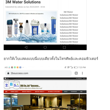
ยากให้เว็บเเสดงแบบนี่แบบเดียวทั้งในโทรศัพย์เเละคอมพิวเตอร์