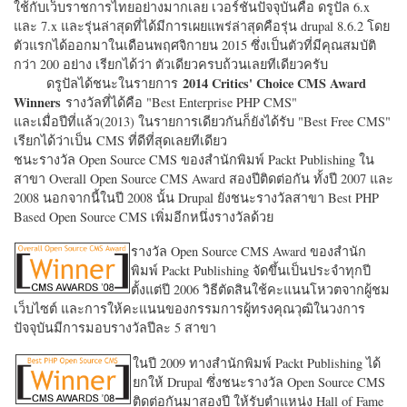
ใช้กับเว็บราชการไทยอย่างมากเลย เวอร์ชั่นปัจจุบันคือ ดรูปัล 6.x
และ 7.x และรุ่นล่าสุดที่ได้มีการเผยแพร่ล่าสุดคือรุ่น drupal 8.6.2 โดย
ตัวแรกได้ออกมาในเดือนพฤศจิกายน 2015 ซึ่งเป็นตัวที่มีคุณสมบัติ
กว่า 200 อย่าง เรียกได้ว่า ตัวเดียวครบถ้วนเลยทีเดียวครับ
2014 Critics' Choice CMS Award
ดรูปัลได้ชนะในรายการ
Winners
รางวัลที่ได้คือ "
Best Enterprise PHP CMS"
และเมื่อปีที่แล้ว(2013) ในรายการเดียวกันก็ยังได้รับ "
Best Free CMS"
เรียกได้ว่าเป็น CMS ที่ดีที่สุดเลยทีเดียว
ชนะรางวัล Open Source CMS ของสำนักพิมพ์ Packt Publishing ใน
สาขา Overall Open Source CMS Award สองปีติดต่อกัน ทั้งปี 2007 และ
2008 นอกจากนี้ในปี 2008 นั้น Drupal ยังชนะรางวัลสาขา Best PHP
Based Open Source CMS เพิ่มอีกหนึ่งรางวัลด้วย
รางวัล Open Source CMS Award ของสำนัก
พิมพ์ Packt Publishing จัดขึ้นเป็นประจำทุกปี
ตั้งแต่ปี 2006 วิธีตัดสินใช้คะแนนโหวตจากผู้ชม
เว็บไซต์ และการให้คะแนนของกรรมการผู้ทรงคุณวุฒิในวงการ
ปัจจุบันมีการมอบรางวัลปีละ 5 สาขา
ในปี 2009 ทางสำนักพิมพ์ Packt Publishing ได้
ยกให้ Drupal ซึ่งชนะรางวัล Open Source CMS
ติดต่อกันมาสองปี ให้รับตำแหน่ง Hall of Fame