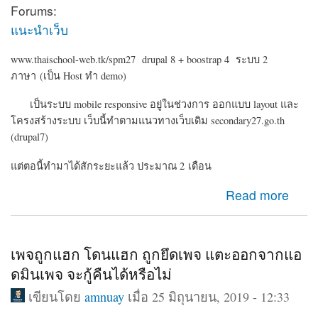
Forums:
แนะนำเว็บ
www.thaischool-web.tk/spm27 drupal 8 + boostrap 4 ระบบ 2
ภาษา (เป็น Host ทำ demo)
เป็นระบบ mobile responsive อยู่ในช่วงการ ออกแบบ layout และ
โครงสร้างระบบ เว็บนี้ทำตามแนวทางเว็บเดิม secondary27.go.th
(drupal7)
แต่ตอนี้ทำมาได้สักระยะแล้ว ประมาณ 2 เดือน
about Drupal 8 ระบบเครือข่ายสมาชิก ข่าวประชาสัมพันธ์
Read more
สำนักงานเขต
เพจถูกแฮก โดนแฮก ถูกยึดเพจ แตะออกจากแอ
ดมินเพจ จะกู้คืนได้หรือไม่
เขียนโดย
amnuay
เมื่อ 25 มิถุนายน, 2019 - 12:33