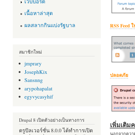
เว็บบอร์ด
เนื้อหาล่าสุด
ผลสลากกินแบ่งรัฐบาล
RSS Feed ใ
สมาชิกใหม่
jmprary
JosephKix
ปลอดภัย
Sansnng
arypohapalat
egyvycasyhif
Drupal 8 เปิดตัวอย่างเป็นทางการ
เพิ่มเติ
ดรูปัลเวอร์ชั่น 8.0.0 ได้ทำการเปิด
นอกจากความส