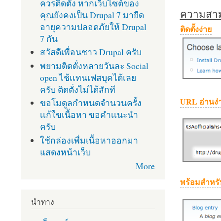
ควรติดตั้ง หากเว็บไซต์ของ
ความสามา
คุณยังคงเป็น Drupal 7 มายืด
อายุความปลอดภัยให้ Drupal
ติดตั้งง่าย
7 กัน
สวัสดีเพื่อนชาว Drupal ครับ
พยามติดตั่งหลายวันละ Social
open ไช้เเทนเฟสบุคได้เลย
ครับ ติดตั่งไม่ได้สักที
URL อ่านง่
ขอโมดูลกำหนดจำนวนครั้ง
เเก้ใขเนื้อหา ขอคำเเนะนำ
ครับ
ใช้กล่องเพื่มเนื้อหาออกมา
แสดงหน้าเว็บ
More
พร้อมสำหรั
นำทาง