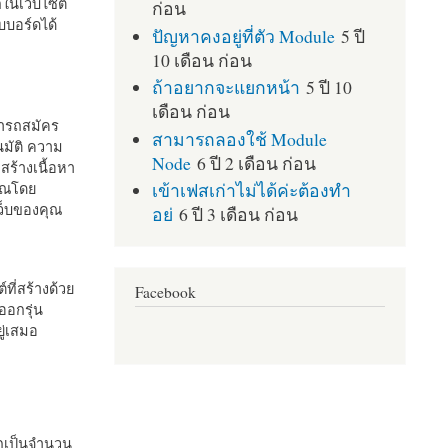
กในเว็บไซต์
ก่อน
บอร์ดได้
ปัญหาคงอยู่ที่ตัว Module
5 ปี
10 เดือน ก่อน
ถ้าอยากจะแยกหน้า
5 ปี 10
เดือน ก่อน
มารถสมัคร
สามารถลองใช้ Module
มัติ ความ
Node
6 ปี 2 เดือน ก่อน
สร้างเนื้อหา
เข้าเฟสเก่าไม่ได้ค่ะต้องทำ
คุณโดย
เว็บของคุณ
อย่
6 ปี 3 เดือน ก่อน
ที่สร้างด้วย
Facebook
ออกรุ่น
ู่เสมอ
กเป็นจำนวน