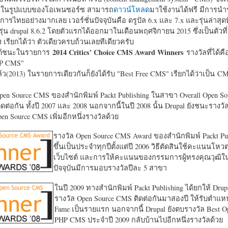
หาในรูปแบบของโอเพนซอร์ซ สามารถ
ดาวน์โหลด
มาใช้งานได้ฟรี มีการนำ
การไทยอย่างมากเลย เวอร์ชั่นปัจจุบันคือ ดรูปัล 6.x และ 7.x และรุ่นล่าสุดท
รุ่น drupal 8.6.2 โดยตัวแรกได้ออกมาในเดือนพฤศจิกายน 2015 ซึ่งเป็นตัวที่
ง เรียกได้ว่า ตัวเดียวครบถ้วนเลยทีเดียวครับ
2014 Critics' Choice CMS Award Winners
้ชนะในรายการ
รางวัลที่ได้คื
HP CMS"
แล้ว(2013) ในรายการเดียวกันก็ยังได้รับ "
Best Free CMS" เรียกได้ว่าเป็น CMS 
en Source CMS ของสำนักพิมพ์ Packt Publishing ในสาขา Overall Open S
ดต่อกัน ทั้งปี 2007 และ 2008 นอกจากนี้ในปี 2008 นั้น Drupal ยังชนะรางว
en Source CMS เพิ่มอีกหนึ่งรางวัลด้วย
รางวัล Open Source CMS Award ของสำนักพิมพ์ Packt Pub
ขึ้นเป็นประจำทุกปีตั้งแต่ปี 2006 วิธีตัดสินใช้คะแนนโหว
เว็บไซต์ และการให้คะแนนของกรรมการผู้ทรงคุณวุฒิ
ปัจจุบันมีการมอบรางวัลปีละ 5 สาขา
ในปี 2009 ทางสำนักพิมพ์ Packt Publishing ได้ยกให้ Drup
รางวัล Open Source CMS ติดต่อกันมาสองปี ให้รับตำแหน่
Fame เป็นรายแรก นอกจากนี้ Drupal ยังตบรางวัล Best O
PHP CMS ประจำปี 2009 กลับบ้านไปอีกหนึ่งรางวัลด้วย