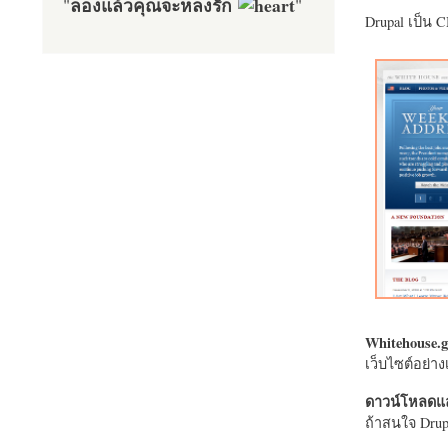
ลองแล้วคุณจะหลงรัก
"
"
Drupal เป็น 
Whitehouse.g
เว็บไซต์อย่
ดาวน์โหลดแล
ถ้าสนใจ Drupa