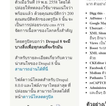
ตัวเมื่อวันที่ 19 พ.ย. 2558 โดยได้
มาก ตัวอย่างโ
ปล่อยให้ทดลองใช้มาจนแน่ใจว่า
พร้อมแล้ว ด้วยคุณสมบัติกว่า 200
Digg this
- 
AdSense
- 
คุณสมบัติหลักของดรูปัล 8 นั้น จะ
Google Ma
เป็นการปล่อยระบบ cms การ
Ubercart
- 
จัดการเนื้อหาของโลกครั้งสำคัญ
XML Site
อื่นๆ อีก
Drupal 8 จะมี
โดยดรูปัลบอกว่า
Views
เป็
บางสิ่งเพื่อทุกคนที่จะรักมัน
Boost
ระบบ
XML site
สำหรับรายละเอียดเกี่ยวกับความ
ด้วย
น่าสนใจของ Drupal 8 นั้น
CKEditor
ต
Facebook 
สามารถอ่านได้ที่นี่
Mollom
ตั
Pathauto
โ
ไฟล์ดาวน์โหลดสำหรับ Drupal
reCAPTC
8.0.0 และไฟล์ภาษาไทยล่าสุด ที่
Administr
ปล่อยมานั้น สามารถโหลดได้ที่
และอื่นๆ 
หน้า
ดาวน์โหลดดรูปัล
ตัวอย่างเ