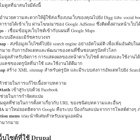
มดูลที่น่าสนใจมีดังนี้
อำนวยความสะดวกให้ผู้ใช้ส่งเรื่องบนเว็บของคุณไปยัง Digg และ social bo
หารายได้เข้าเว็บ ผ่านโฆษณาของ Google AdSense ซึ่งติดตั้งผ่านหน้าเว็บ
ps
- เชื่อมข้อมูลเว็บไซต์เข้ากับแผนที่ Google Maps
ระบบอีคอมเมิร์ซครบวงจร
map
- ส่งข้อมูลเว็บไซต์ไปยัง search engine อย่างอัตโนมัติ เพื่อเพิ่มอันดั
มากมาย กับการอัพเดทและพัฒนาของคนที่ชื่นชอบดรูปัลทั่วโลก
นโมดูลสำหรับจัดการ การแสดงผลของหน้าตาเว็บไซต์ ตกแต่งและใช้งานได้
แคชของดรูปัลที่น่าใช้ และใช้งานได้ดีมาก
map
สร้าง XML sitemap สำหรับดรูปัล และมีระบบส่งการอัพเดทไปยัง Search
ัวช่วยในการแก้ไขเนื้อหาบทความ
OAuth
เข้าสู่ระบบด้วย Facebook
วช่วยในการกำจัดสแปม
มดูลที่ช่วยในการตั้งค่าเกี่ยวกับ URL ของชนิดบทความและอื่นๆ
HA
มาใหม่ยอดฮิตจาก Google คือระบบ ป้องกันสแปมจากการโพสต์ต่างๆ ภ
ation menu
แนะนำพิเศษสำหรับเมนูแอดมิน
อีกมากมาย
ว็บไซต์ที่ใช้ Drupal