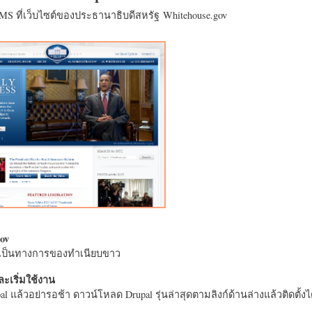
CMS ที่เว็บไซต์ของประธานาธิบดีสหรัฐ Whitehouse.gov
ov
างเป็นทางการของทำเนียบขาว
ะเริ่มใช้งาน
l แล้วอย่ารอช้า ดาวน์โหลด Drupal รุ่นล่าสุดตามลิงก์ด้านล่างแล้วติดตั้งได