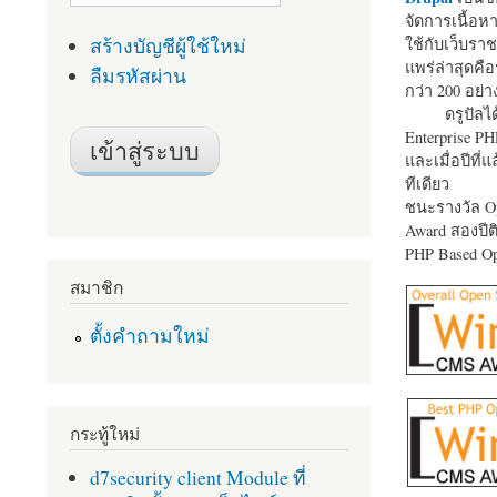
จัดการเนื้อ
สร้างบัญชีผู้ใช้ใหม่
ใช้กับเว็บราช
แพร่ล่าสุดคือ
ลืมรหัสผ่าน
กว่า 200 อย่า
ดรูปัลได
Enterprise P
และเมื่อปีที่
ทีเดียว
ชนะรางวัล Op
Award สองปีติ
PHP Based Op
สมาชิก
ตั้งคำถามใหม่
กระทู้ใหม่
d7security client Module ที่