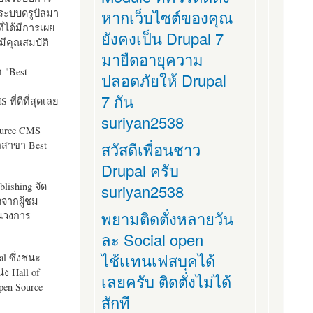
ระบบดรูปัลมา
หากเว็บไซต์ของคุณ
ี่ได้มีการเผย
ยังคงเป็น Drupal 7
มีคุณสมบัติ
มายืดอายุความ
อ "
Best
ปลอดภัยให้ Drupal
7 กัน
ที่ดีที่สุดเลย
suriyan2538
ource CMS
ัลสาขา Best
สวัสดีเพื่อนชาว
Drupal ครับ
lishing จัด
suriyan2538
ตจากผู้ชม
พยามติดตั่งหลายวัน
ในวงการ
ละ Social open
ไช้เเทนเฟสบุคได้
al ซึ่งชนะ
ง Hall of
เลยครับ ติดตั่งไม่ได้
pen Source
สักที