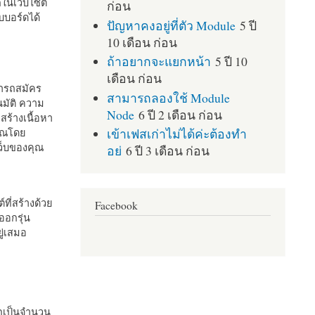
กในเว็บไซต์
ก่อน
บอร์ดได้
ปัญหาคงอยู่ที่ตัว Module
5 ปี
10 เดือน ก่อน
ถ้าอยากจะแยกหน้า
5 ปี 10
เดือน ก่อน
มารถสมัคร
สามารถลองใช้ Module
มัติ ความ
Node
6 ปี 2 เดือน ก่อน
สร้างเนื้อหา
เข้าเฟสเก่าไม่ได้ค่ะต้องทำ
คุณโดย
เว็บของคุณ
อย่
6 ปี 3 เดือน ก่อน
ที่สร้างด้วย
Facebook
ออกรุ่น
ู่เสมอ
กเป็นจำนวน