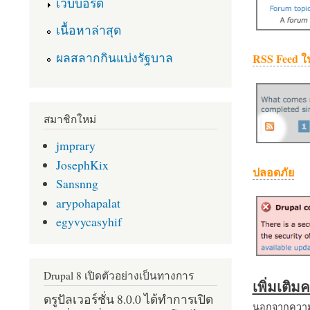
เว็บบอร์ด
เนื้อหาล่าสุด
ผลสลากกินแบ่งรัฐบาล
RSS Feed ใ
สมาชิกใหม่
jmprary
JosephKix
ปลอดภัย
Sansnng
arypohapalat
egyvycasyhif
Drupal 8 เปิดตัวอย่างเป็นทางการ
เพิ่มเติ
ดรูปัลเวอร์ชั่น 8.0.0 ได้ทำการเปิด
นอกจากความส