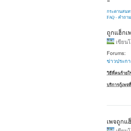
นี่
กระดานสนท
FAQ - คำถามท
ถูกแฮ็กเพ
เขียน
Forums:
ข่าวประก
วิธีที่คนร้าย
บริการกู้เพจท
about ถูกแฮ็
เพจถูกแฮ็
เขียน