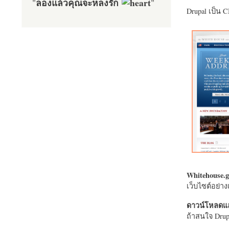
ลองแล้วคุณจะหลงรัก
"
"
Drupal เป็น 
Whitehouse.g
เว็บไซต์อย่
ดาวน์โหลดแล
ถ้าสนใจ Drupa