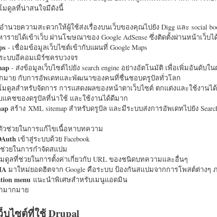
มดูลที่น่าสนใจมีดังนี้
อำนวยความสะดวกให้ผู้ใช้ส่งเรื่องบนเว็บของคุณไปยัง Digg และ social bo
หารายได้เข้าเว็บ ผ่านโฆษณาของ Google AdSense ซึ่งติดตั้งผ่านหน้าเว็บ
ps
- เชื่อมข้อมูลเว็บไซต์เข้ากับแผนที่ Google Maps
ระบบอีคอมเมิร์ซครบวงจร
map
- ส่งข้อมูลเว็บไซต์ไปยัง search engine อย่างอัตโนมัติ เพื่อเพิ่มอันดั
มากมาย กับการอัพเดทและพัฒนาของคนที่ชื่นชอบดรูปัลทั่วโลก
นโมดูลสำหรับจัดการ การแสดงผลของหน้าตาเว็บไซต์ ตกแต่งและใช้งานได้
แคชของดรูปัลที่น่าใช้ และใช้งานได้ดีมาก
map
สร้าง XML sitemap สำหรับดรูปัล และมีระบบส่งการอัพเดทไปยัง Search
ัวช่วยในการแก้ไขเนื้อหาบทความ
OAuth
เข้าสู่ระบบด้วย Facebook
วช่วยในการกำจัดสแปม
มดูลที่ช่วยในการตั้งค่าเกี่ยวกับ URL ของชนิดบทความและอื่นๆ
HA
มาใหม่ยอดฮิตจาก Google คือระบบ ป้องกันสแปมจากการโพสต์ต่างๆ ภ
ation menu
แนะนำพิเศษสำหรับเมนูแอดมิน
อีกมากมาย
ว็บไซต์ที่ใช้ Drupal