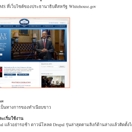
CMS ที่เว็บไซต์ของประธานาธิบดีสหรัฐ Whitehouse.gov
ov
างเป็นทางการของทำเนียบขาว
ะเริ่มใช้งาน
l แล้วอย่ารอช้า ดาวน์โหลด Drupal รุ่นล่าสุดตามลิงก์ด้านล่างแล้วติดตั้งได