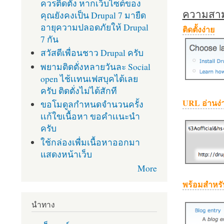
ควรติดตั้ง หากเว็บไซต์ของ
ความสามา
คุณยังคงเป็น Drupal 7 มายืด
อายุความปลอดภัยให้ Drupal
ติดตั้งง่าย
7 กัน
สวัสดีเพื่อนชาว Drupal ครับ
พยามติดตั่งหลายวันละ Social
open ไช้เเทนเฟสบุคได้เลย
ครับ ติดตั่งไม่ได้สักที
URL อ่านง่
ขอโมดูลกำหนดจำนวนครั้ง
เเก้ใขเนื้อหา ขอคำเเนะนำ
ครับ
ใช้กล่องเพื่มเนื้อหาออกมา
แสดงหน้าเว็บ
More
พร้อมสำหรั
นำทาง