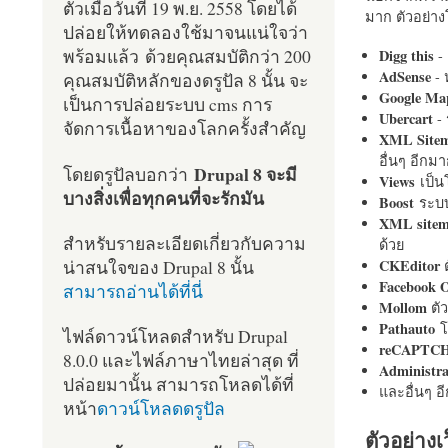
ตัวเมื่อวันที่ 19 พ.ย. 2558 โดยได้
มาก ตัวอย่างโ
ปล่อยให้ทดลองใช้มาจนแน่ใจว่า
พร้อมแล้ว ด้วยคุณสมบัติกว่า 200
Digg this
- 
AdSense
- 
คุณสมบัติหลักของดรูปัล 8 นั้น จะ
Google Ma
เป็นการปล่อยระบบ cms การ
Ubercart
- 
จัดการเนื้อหาของโลกครั้งสำคัญ
XML Site
อื่นๆ อีก
Drupal 8 จะมี
โดยดรูปัลบอกว่า
Views
เป็
บางสิ่งเพื่อทุกคนที่จะรักมัน
Boost
ระบบ
XML site
สำหรับรายละเอียดเกี่ยวกับความ
ด้วย
น่าสนใจของ Drupal 8 นั้น
CKEditor
ต
Facebook 
สามารถอ่านได้ที่นี่
Mollom
ตั
Pathauto
โ
ไฟล์ดาวน์โหลดสำหรับ Drupal
reCAPTC
8.0.0 และไฟล์ภาษาไทยล่าสุด ที่
Administr
ปล่อยมานั้น สามารถโหลดได้ที่
และอื่นๆ 
หน้า
ดาวน์โหลดดรูปัล
ตัวอย่างเ