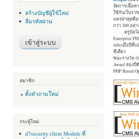
จัดการเนื้อ
สร้างบัญชีผู้ใช้ใหม่
ใช้กับเว็บราช
แพร่ล่าสุดคือ
ลืมรหัสผ่าน
กว่า 200 อย่า
ดรูปัลได
Enterprise P
และเมื่อปีที่
ทีเดียว
ชนะรางวัล Op
Award สองปีติ
PHP Based Op
สมาชิก
ตั้งคำถามใหม่
กระทู้ใหม่
d7security client Module ที่