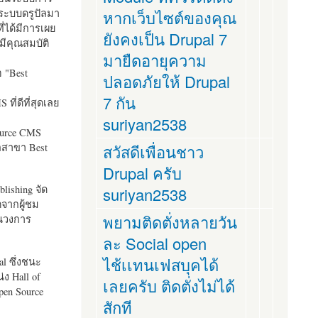
ระบบดรูปัลมา
หากเว็บไซต์ของคุณ
ี่ได้มีการเผย
ยังคงเป็น Drupal 7
มีคุณสมบัติ
มายืดอายุความ
อ "
Best
ปลอดภัยให้ Drupal
7 กัน
ที่ดีที่สุดเลย
suriyan2538
ource CMS
ัลสาขา Best
สวัสดีเพื่อนชาว
Drupal ครับ
lishing จัด
suriyan2538
ตจากผู้ชม
พยามติดตั่งหลายวัน
ในวงการ
ละ Social open
ไช้เเทนเฟสบุคได้
al ซึ่งชนะ
ง Hall of
เลยครับ ติดตั่งไม่ได้
pen Source
สักที