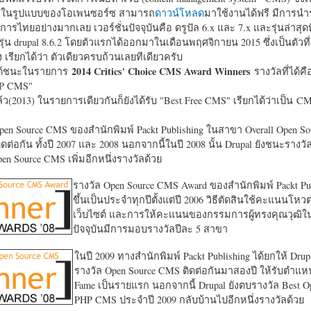
หาในรูปแบบของโอเพนซอร์ซ สามารถ
ดาวน์โหลด
มาใช้งานได้ฟรี มีการนำ
การไทยอย่างมากเลย เวอร์ชั่นปัจจุบันคือ ดรูปัล 6.x และ 7.x และรุ่นล่าสุดท
รุ่น drupal 8.6.2 โดยตัวแรกได้ออกมาในเดือนพฤศจิกายน 2015 ซึ่งเป็นตัวที่
ง เรียกได้ว่า ตัวเดียวครบถ้วนเลยทีเดียวครับ
2014 Critics' Choice CMS Award Winners
้ชนะในรายการ
รางวัลที่ได้คื
HP CMS"
แล้ว(2013) ในรายการเดียวกันก็ยังได้รับ "
Best Free CMS" เรียกได้ว่าเป็น CMS 
en Source CMS ของสำนักพิมพ์ Packt Publishing ในสาขา Overall Open S
ดต่อกัน ทั้งปี 2007 และ 2008 นอกจากนี้ในปี 2008 นั้น Drupal ยังชนะรางว
en Source CMS เพิ่มอีกหนึ่งรางวัลด้วย
รางวัล Open Source CMS Award ของสำนักพิมพ์ Packt Pub
ขึ้นเป็นประจำทุกปีตั้งแต่ปี 2006 วิธีตัดสินใช้คะแนนโหว
เว็บไซต์ และการให้คะแนนของกรรมการผู้ทรงคุณวุฒิ
ปัจจุบันมีการมอบรางวัลปีละ 5 สาขา
ในปี 2009 ทางสำนักพิมพ์ Packt Publishing ได้ยกให้ Drup
รางวัล Open Source CMS ติดต่อกันมาสองปี ให้รับตำแหน่
Fame เป็นรายแรก นอกจากนี้ Drupal ยังตบรางวัล Best O
PHP CMS ประจำปี 2009 กลับบ้านไปอีกหนึ่งรางวัลด้วย