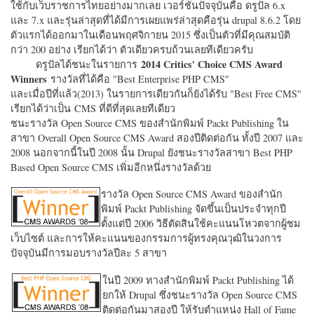
ใช้กับเว็บราชการไทยอย่างมากเลย เวอร์ชั่นปัจจุบันคือ ดรูปัล 6.x
และ 7.x และรุ่นล่าสุดที่ได้มีการเผยแพร่ล่าสุดคือรุ่น drupal 8.6.2 โดย
ตัวแรกได้ออกมาในเดือนพฤศจิกายน 2015 ซึ่งเป็นตัวที่มีคุณสมบัติ
กว่า 200 อย่าง เรียกได้ว่า ตัวเดียวครบถ้วนเลยทีเดียวครับ
2014 Critics' Choice CMS Award
ดรูปัลได้ชนะในรายการ
Winners
รางวัลที่ได้คือ "
Best Enterprise PHP CMS"
และเมื่อปีที่แล้ว(2013) ในรายการเดียวกันก็ยังได้รับ "
Best Free CMS"
เรียกได้ว่าเป็น CMS ที่ดีที่สุดเลยทีเดียว
ชนะรางวัล Open Source CMS ของสำนักพิมพ์ Packt Publishing ใน
สาขา Overall Open Source CMS Award สองปีติดต่อกัน ทั้งปี 2007 และ
2008 นอกจากนี้ในปี 2008 นั้น Drupal ยังชนะรางวัลสาขา Best PHP
Based Open Source CMS เพิ่มอีกหนึ่งรางวัลด้วย
รางวัล Open Source CMS Award ของสำนัก
พิมพ์ Packt Publishing จัดขึ้นเป็นประจำทุกปี
ตั้งแต่ปี 2006 วิธีตัดสินใช้คะแนนโหวตจากผู้ชม
เว็บไซต์ และการให้คะแนนของกรรมการผู้ทรงคุณวุฒิในวงการ
ปัจจุบันมีการมอบรางวัลปีละ 5 สาขา
ในปี 2009 ทางสำนักพิมพ์ Packt Publishing ได้
ยกให้ Drupal ซึ่งชนะรางวัล Open Source CMS
ติดต่อกันมาสองปี ให้รับตำแหน่ง Hall of Fame