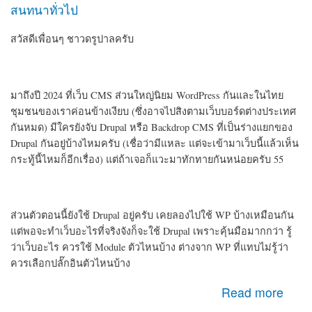
สนทนาทั่วไป
สวัสดีเพื่อนๆ ชาวดรูปาลครับ
มาถึงปี 2024 ที่เว็บ CMS ส่วนใหญ่นิยม WordPress กันและในไทย
ชุมชนของเราค่อนข้างเงียบ (ซึ่งอาจไปสิงตามเว็บบอร์ดต่างประเทศ
กันหมด) มีใครยังจับ Drupal หรือ Backdrop CMS ที่เป็นร่างแยกของ
Drupal กันอยู่บ้างไหมครับ (เชื่อว่ามีแหละ แต่จะเข้ามาเว็บนี้แล้วเห็น
กระทู้นี้ไหมก็อีกเรื่อง) แต่ถ้าเจอก็แวะมาทักทายกันหน่อยครับ 55
ส่วนตัวตอนนี้ยังใช้ Drupal อยู่ครับ เคยลองไปใช้ WP บ้างเหมือนกัน
แต่พอจะทำเว็บอะไรที่จริงจังก็จะใช้ Drupal เพราะคุ้นมือมากกว่า รู้
ว่าเว็บอะไร ควรใช้ Module ตัวไหนบ้าง ต่างจาก WP ที่แทบไม่รู้ว่า
ควรเลือกปลั๊กอินตัวไหนบ้าง
about สวัสดีเพื่อนชาว Drupal ครับ
Read more