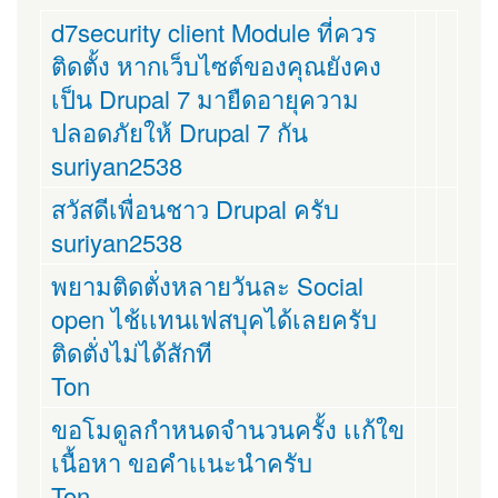
d7security client Module ที่ควร
ติดตั้ง หากเว็บไซต์ของคุณยังคง
เป็น Drupal 7 มายืดอายุความ
ปลอดภัยให้ Drupal 7 กัน
suriyan2538
สวัสดีเพื่อนชาว Drupal ครับ
suriyan2538
พยามติดตั่งหลายวันละ Social
open ไช้เเทนเฟสบุคได้เลยครับ
ติดตั่งไม่ได้สักที
Ton
ขอโมดูลกำหนดจำนวนครั้ง เเก้ใข
เนื้อหา ขอคำเเนะนำครับ
Ton