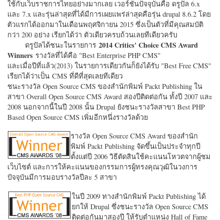
ใช้กับเว็บราชการไทยอย่างมากเลย เวอร์ชั่นปัจจุบันคือ ดรูปัล 6.x
และ 7.x และรุ่นล่าสุดที่ได้มีการเผยแพร่ล่าสุดคือรุ่น drupal 8.6.2 โดย
ตัวแรกได้ออกมาในเดือนพฤศจิกายน 2015 ซึ่งเป็นตัวที่มีคุณสมบัติ
กว่า 200 อย่าง เรียกได้ว่า ตัวเดียวครบถ้วนเลยทีเดียวครับ
2014 Critics' Choice CMS Award
ดรูปัลได้ชนะในรายการ
Winners
รางวัลที่ได้คือ "
Best Enterprise PHP CMS"
และเมื่อปีที่แล้ว(2013) ในรายการเดียวกันก็ยังได้รับ "
Best Free CMS"
เรียกได้ว่าเป็น CMS ที่ดีที่สุดเลยทีเดียว
ชนะรางวัล Open Source CMS ของสำนักพิมพ์ Packt Publishing ใน
สาขา Overall Open Source CMS Award สองปีติดต่อกัน ทั้งปี 2007 และ
2008 นอกจากนี้ในปี 2008 นั้น Drupal ยังชนะรางวัลสาขา Best PHP
Based Open Source CMS เพิ่มอีกหนึ่งรางวัลด้วย
รางวัล Open Source CMS Award ของสำนัก
พิมพ์ Packt Publishing จัดขึ้นเป็นประจำทุกปี
ตั้งแต่ปี 2006 วิธีตัดสินใช้คะแนนโหวตจากผู้ชม
เว็บไซต์ และการให้คะแนนของกรรมการผู้ทรงคุณวุฒิในวงการ
ปัจจุบันมีการมอบรางวัลปีละ 5 สาขา
ในปี 2009 ทางสำนักพิมพ์ Packt Publishing ได้
ยกให้ Drupal ซึ่งชนะรางวัล Open Source CMS
ติดต่อกันมาสองปี ให้รับตำแหน่ง Hall of Fame