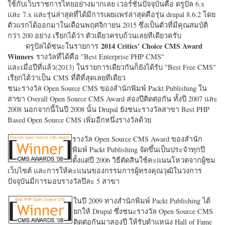
ใช้กับเว็บราชการไทยอย่างมากเลย เวอร์ชั่นปัจจุบันคือ ดรูปัล 6.x
และ 7.x และรุ่นล่าสุดที่ได้มีการเผยแพร่ล่าสุดคือรุ่น drupal 8.6.2 โดย
ตัวแรกได้ออกมาในเดือนพฤศจิกายน 2015 ซึ่งเป็นตัวที่มีคุณสมบัติ
กว่า 200 อย่าง เรียกได้ว่า ตัวเดียวครบถ้วนเลยทีเดียวครับ
2014 Critics' Choice CMS Award
ดรูปัลได้ชนะในรายการ
Winners
รางวัลที่ได้คือ "
Best Enterprise PHP CMS"
และเมื่อปีที่แล้ว(2013) ในรายการเดียวกันก็ยังได้รับ "
Best Free CMS"
เรียกได้ว่าเป็น CMS ที่ดีที่สุดเลยทีเดียว
ชนะรางวัล Open Source CMS ของสำนักพิมพ์ Packt Publishing ใน
สาขา Overall Open Source CMS Award สองปีติดต่อกัน ทั้งปี 2007 และ
2008 นอกจากนี้ในปี 2008 นั้น Drupal ยังชนะรางวัลสาขา Best PHP
Based Open Source CMS เพิ่มอีกหนึ่งรางวัลด้วย
รางวัล Open Source CMS Award ของสำนัก
พิมพ์ Packt Publishing จัดขึ้นเป็นประจำทุกปี
ตั้งแต่ปี 2006 วิธีตัดสินใช้คะแนนโหวตจากผู้ชม
เว็บไซต์ และการให้คะแนนของกรรมการผู้ทรงคุณวุฒิในวงการ
ปัจจุบันมีการมอบรางวัลปีละ 5 สาขา
ในปี 2009 ทางสำนักพิมพ์ Packt Publishing ได้
ยกให้ Drupal ซึ่งชนะรางวัล Open Source CMS
ติดต่อกันมาสองปี ให้รับตำแหน่ง Hall of Fame