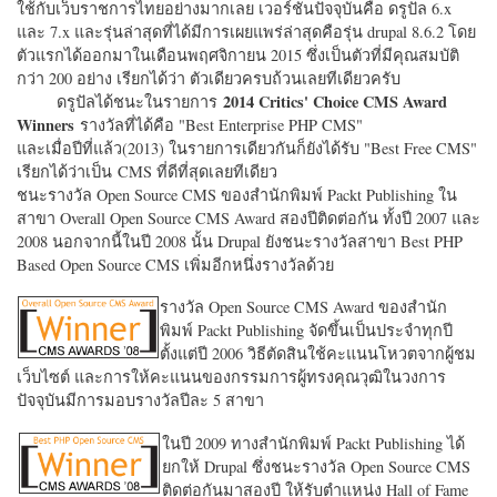
ใช้กับเว็บราชการไทยอย่างมากเลย เวอร์ชั่นปัจจุบันคือ ดรูปัล 6.x
และ 7.x และรุ่นล่าสุดที่ได้มีการเผยแพร่ล่าสุดคือรุ่น drupal 8.6.2 โดย
ตัวแรกได้ออกมาในเดือนพฤศจิกายน 2015 ซึ่งเป็นตัวที่มีคุณสมบัติ
กว่า 200 อย่าง เรียกได้ว่า ตัวเดียวครบถ้วนเลยทีเดียวครับ
2014 Critics' Choice CMS Award
ดรูปัลได้ชนะในรายการ
Winners
รางวัลที่ได้คือ "
Best Enterprise PHP CMS"
และเมื่อปีที่แล้ว(2013) ในรายการเดียวกันก็ยังได้รับ "
Best Free CMS"
เรียกได้ว่าเป็น CMS ที่ดีที่สุดเลยทีเดียว
ชนะรางวัล Open Source CMS ของสำนักพิมพ์ Packt Publishing ใน
สาขา Overall Open Source CMS Award สองปีติดต่อกัน ทั้งปี 2007 และ
2008 นอกจากนี้ในปี 2008 นั้น Drupal ยังชนะรางวัลสาขา Best PHP
Based Open Source CMS เพิ่มอีกหนึ่งรางวัลด้วย
รางวัล Open Source CMS Award ของสำนัก
พิมพ์ Packt Publishing จัดขึ้นเป็นประจำทุกปี
ตั้งแต่ปี 2006 วิธีตัดสินใช้คะแนนโหวตจากผู้ชม
เว็บไซต์ และการให้คะแนนของกรรมการผู้ทรงคุณวุฒิในวงการ
ปัจจุบันมีการมอบรางวัลปีละ 5 สาขา
ในปี 2009 ทางสำนักพิมพ์ Packt Publishing ได้
ยกให้ Drupal ซึ่งชนะรางวัล Open Source CMS
ติดต่อกันมาสองปี ให้รับตำแหน่ง Hall of Fame