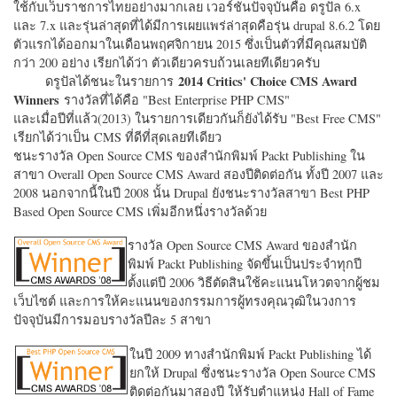
ใช้กับเว็บราชการไทยอย่างมากเลย เวอร์ชั่นปัจจุบันคือ ดรูปัล 6.x
และ 7.x และรุ่นล่าสุดที่ได้มีการเผยแพร่ล่าสุดคือรุ่น drupal 8.6.2 โดย
ตัวแรกได้ออกมาในเดือนพฤศจิกายน 2015 ซึ่งเป็นตัวที่มีคุณสมบัติ
กว่า 200 อย่าง เรียกได้ว่า ตัวเดียวครบถ้วนเลยทีเดียวครับ
2014 Critics' Choice CMS Award
ดรูปัลได้ชนะในรายการ
Winners
รางวัลที่ได้คือ "
Best Enterprise PHP CMS"
และเมื่อปีที่แล้ว(2013) ในรายการเดียวกันก็ยังได้รับ "
Best Free CMS"
เรียกได้ว่าเป็น CMS ที่ดีที่สุดเลยทีเดียว
ชนะรางวัล Open Source CMS ของสำนักพิมพ์ Packt Publishing ใน
สาขา Overall Open Source CMS Award สองปีติดต่อกัน ทั้งปี 2007 และ
2008 นอกจากนี้ในปี 2008 นั้น Drupal ยังชนะรางวัลสาขา Best PHP
Based Open Source CMS เพิ่มอีกหนึ่งรางวัลด้วย
รางวัล Open Source CMS Award ของสำนัก
พิมพ์ Packt Publishing จัดขึ้นเป็นประจำทุกปี
ตั้งแต่ปี 2006 วิธีตัดสินใช้คะแนนโหวตจากผู้ชม
เว็บไซต์ และการให้คะแนนของกรรมการผู้ทรงคุณวุฒิในวงการ
ปัจจุบันมีการมอบรางวัลปีละ 5 สาขา
ในปี 2009 ทางสำนักพิมพ์ Packt Publishing ได้
ยกให้ Drupal ซึ่งชนะรางวัล Open Source CMS
ติดต่อกันมาสองปี ให้รับตำแหน่ง Hall of Fame